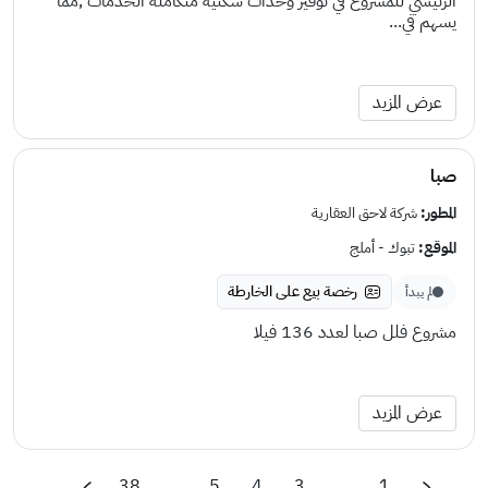
الرئيسي للمشروع في توفير وحدات سكنية متكاملة الخدمات ,مما
يسهم في...
عرض المزيد
صبا
المطور:
شركة لاحق العقارية
الموقع:
تبوك - أملج
رخصة بيع على الخارطة
لم يبدأ
مشروع فلل صبا لعدد 136 فيلا
عرض المزيد
38
...
5
4
3
...
1