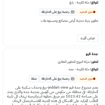
الموقع:
مكة المكرمة - رابغ
رخصة بيع على الخارطة
جارى التنفيد
تطوير بنية تحتية أرض مصانع ومستودعات
عرض المزيد
جدة فيو
المطور:
شركة البروج للتطوير العقاري
الموقع:
مكة المكرمة - جده
رخصة بيع على الخارطة
شقة
جارى التنفيد
يعتبر مشروع جدة فيو jeddah view-بيع وحدات سكنية على
الخارطة -في منطقة حي حكومي حي الموسى بمدينة جده والذي يمتد
على مساحة 1023.42 متر مربع ,خطوة استراتيجية تهدف الى تلبية
الطلب المتزايد على الاسكان في هذه المدينه المقدسة,يتمثل الهدف