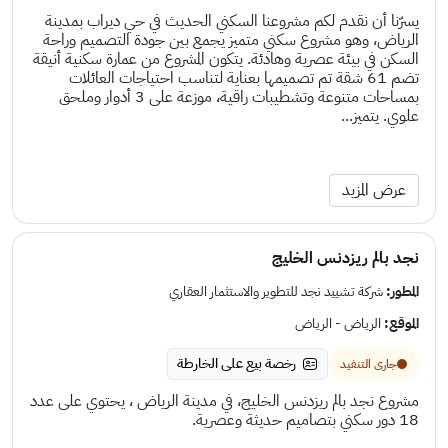
يسرّنا أن نقدم لكم مشروعنا السكني الحديث في حي ديراب بمدينة
الرياض، وهو مشروع سكني متميز يجمع بين جودة التصميم وراحة
السكن في بيئة عصرية وهادئة. يتكون المشروع من عمارة سكنية أنيقة
تضم 61 شقة تم تصميمها بعناية لتناسب احتياجات العائلات
بمساحات متنوعة وتشطيبات راقية، موزعة على 3 أدوار وملحق
علوي. يتميز...
عرض المزيد
نجد بالم ريزدنس الخليج
المطور:
شركة تشييد نجد للتطوير والاستثمار العقاري
الموقع:
الرياض - الرياض
رخصة بيع على الخارطة
جارى التنفيد
مشروع نجد بالم ريزدنس الخليج، في مدينة الرياض ، يحتوي على عدد
18 دور سكني بتصاميم حديثة وعصرية.