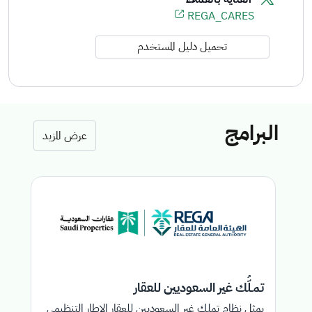
REGA_CARES
تحميل دليل المستخدم
البرامج
عرض المزيد
تمـلُّك غير السعوديين للعقار
ع
يمثل نظام تملك غير السعوديين للعقار الإطار التنظيمي
ال