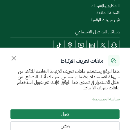
الشكاوى والمقترحات
الأسئلة الشائعة
قيم تجربتك الرقمية
وسائل التواصل الاجتماعي
ملفات تعريف الارتباط
أدوات الإتاحة وامكانية الوصول
هذا الموقع يستخدم ملفات تعريف الارتباط الخاصة للتأكد من
سهولة الاستخدام وضمان تحسين تجربتك أثناء التصفح. من
خلال الاستمرار في تصفح هذا الموقع، فإنك تقر بقبول استخدام
ملفات تعريف الارتباط.
سياسة الإستخدام الآمن
سياسة الخصوصية
اتفاقية مستوى الخدمة
سياسة الخصوصية
الأحكام والشروط
خريطة الموقع
قبول
جميع الحقوق محفوظة للهيئة العامة للعقار © 2026
تم تطويره وتشغيله بواسطة الهيئة العامة للعقار
رفض