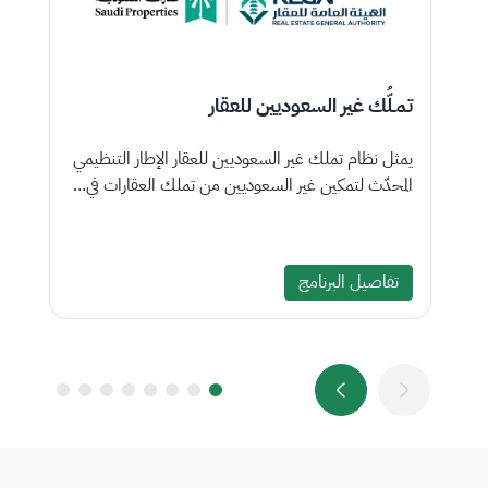
تمـلُّك غير السعوديين للعقار
ع
يمثل نظام تملك غير السعوديين للعقار الإطار التنظيمي
ال
المحدّث لتمكين غير السعوديين من تملك العقارات في...
تج
تفاصيل البرنامج