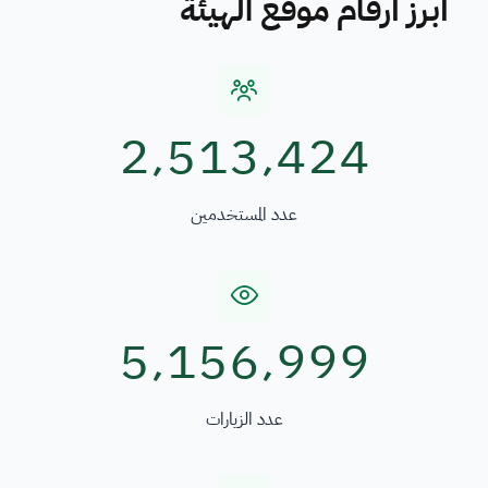
أبرز أرقام موقع الهيئة
2٬513٬424
عدد المستخدمين
5٬156٬999
عدد الزيارات