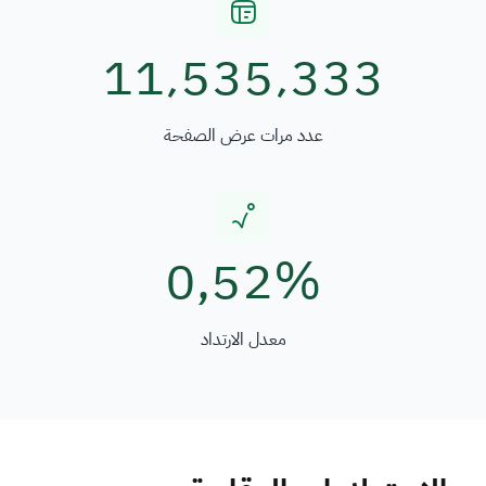
11٬535٬333
عدد مرات عرض الصفحة
0٫52%
معدل الارتداد