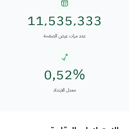
11٬535٬333
عدد مرات عرض الصفحة
0٫52%
معدل الارتداد