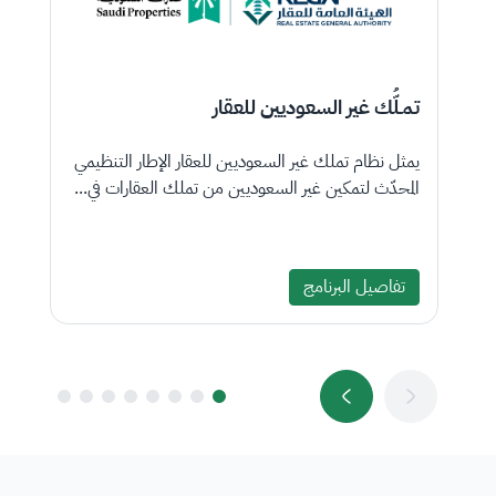
تمـلُّك غير السعوديين للعقار
ع
يمثل نظام تملك غير السعوديين للعقار الإطار التنظيمي
ال
المحدّث لتمكين غير السعوديين من تملك العقارات في...
تج
تفاصيل البرنامج