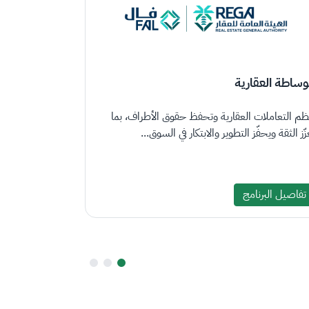
وساطة العقارية
المساهمات ال
نظم التعاملات العقارية وتحفظ حقوق الأطراف، بما
يُنظّم نظام الم
زّز الثقة ويحفّز التطوير والابتكار في السوق...
تعزيزًا للشفافي
تفاصيل البرنامج
تفاصيل البرن