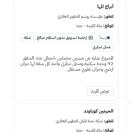
أبراج المها
المطور:
مؤسسة روشم للتطوير العقاري
الموقع:
مكة المكرمة - جده
رُخصة تسويق بدون استلام مبالغ
شقة
لم يبدأ
محل تجاري
المشروع عبارة عن مبنيين متصلين ،اجمالي عدد الشقق
92 وحدة سكنية ومحل تجاري واحد كل شقة لها خزان
ارضي وخزان علوي مستقل .
عرض المزيد
الحرمين كوباوند
المطور:
شركة نخبة المباني للتطوير العقاري
الموقع:
مكة المكرمة - جدة