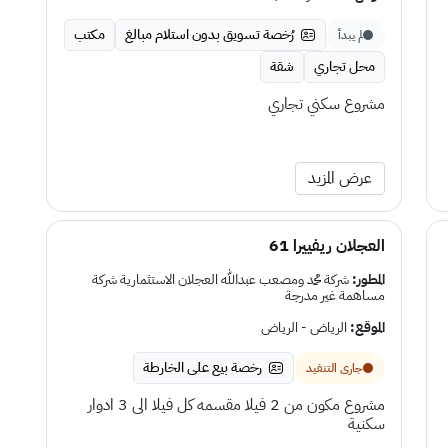
رُخصة تسويق بدون استلام مبالغ
مكتب
لم يبدأ
محل تجاري
شقة
مشروع سكني تجاري
عرض المزيد
العجلان ريفييرا 61
المطور:
شركة محمد ومصعب عبدالله العجلان الاستثمارية شركة
مساهمة غير مدرجة
الموقع:
الرياض - الرياض
رخصة بيع على الخارطة
جارى التنفيد
مشروع مكون من 2 فيلا مقسمه كل فيلا الى 3 ادوار
سكنية