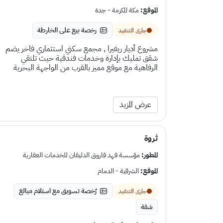
الموقع:
مكة المكرمة - جدة
رخصة بيع على الخارطة
جارى التنفيد
مشروع أديار ريفيرا , مجمع سكني استثماري فاخر يضم
شقق تمليك بإدارة وخدمات فندقية حيث تلتقي
الرفاهية مع موقع مميز بالقرب من الواجهة البحرية
عرض المزيد
ثروة
المطور:
مؤسسة فهد فاروق الدليقان للخدمات العقارية
الموقع:
الشرقية - الدمام
رُخصة تسويق مع استلام مبالغ
جارى التنفيد
شقة