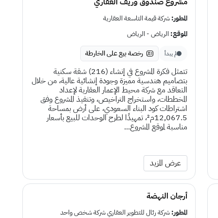
مشروع صندوق وريف العقاري
المطور:
شركة قيمة التاسعة العقارية
الموقع:
الرياض - الرياض
رخصة بيع على الخارطة
لم يبدأ
تتمثل فكرة المشروع في إنشاء (216) شقة سكنية
بتصاميم هندسية مميزة وجودة إنشائية عالية، من خلال
التعاقد مع شركة محيط الإعمار العقارية لإعداد
المخططات، واستخراج التراخيص، وتنفيذ المشروع وفق
اشتراطات كود البناء السعودي، على أرض بمساحة
12,067.5م²، تمهيدًا لطرح الوحدات للبيع بأسعار
مناسبة لموقع المشروع...
عرض المزيد
أرجان النهضة
المطور:
شركة رئال للتطوير العقاري شركة شخص واحد