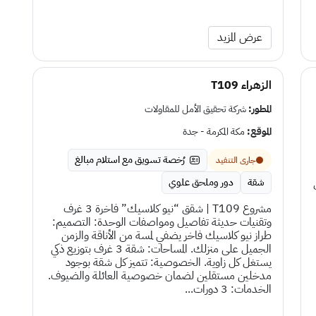
عرض المزيد
الزهراء T109
المطور:
شركة تحقيق الأمل للمقاولات
الموقع:
مكة المكرمة - جدة
رُخصة تسويق مع استلام مبالغ
جارى التنفيد
شقة
دور وملحق علوي
مشروع T109 | شقق “نيو كلاسيك” فاخرة 3 غرف
وتقنيات حديثة تفاصيل ومواصفات الوحدة: التصميم:
طراز نيو كلاسيك فاخر يضفي لمسة من الأناقة والزمن
الجميل على منزلك. المساحات: شقة 3 غرف بتوزيع ذكي
يستغل كل زاوية. الخصوصية: تتميز كل شقة بوجود
مدخلين مستقلين لضمان خصوصية العائلة والضيوف.
الخدمات: 3 دورات...