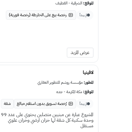
الموقع:
الشرقية - القطيف
رخصة بيع على الخارطة (رخصة فورية)
لم يبدأ
عرض المزيد
لافينيا
المطور:
مؤسسة روشم للتطوير العقاري
الموقع:
مكة المكرمة - جده
رُخصة تسويق بدون استلام مبالغ
شقة
لم يبدأ
المشروع عبارة عن مبنيين متصلين يحتوي على عدد 99
وحدة سكنية كل شقة لها خزان ارضي وخزان علوي
مستقل