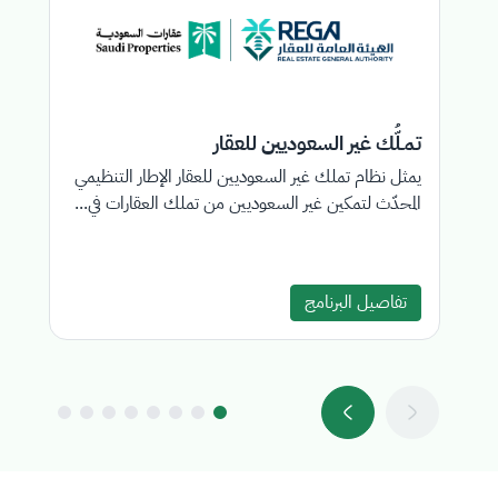
تمـلُّك غير السعوديين للعقار
ع
يمثل نظام تملك غير السعوديين للعقار الإطار التنظيمي
ال
المحدّث لتمكين غير السعوديين من تملك العقارات في...
تج
تفاصيل البرنامج