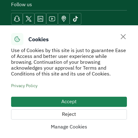
Follow us
Reach Tools
Cookies
Use of Cookies by this site is just to guarantee Ease
of Access and better user experience while
browsing. Continuation of your browsing
acknowledges your approval for Terms and
Secure Usage Policy
Privacy Policy
Service Level
Conditions of this site and its use of Cookies.
Agreement - SLA
Terms and Conditions
Sitemap
Privacy Policy
All rights reserved to Real Estate General Authority ©
2026
Accept
Developed and Operated by the Real Estate General
Authority
Reject
Manage Cookies