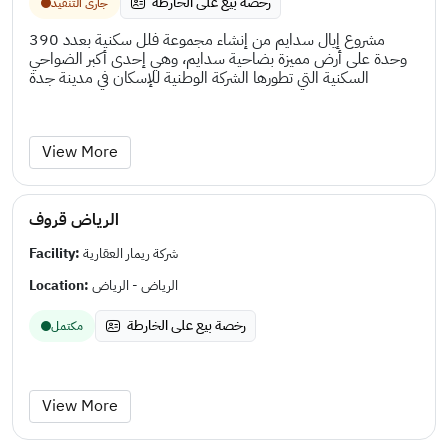
رخصة بيع على الخارطة
جارى التنفيد
مشروع إیال سدایم من إنشاء مجموعة فلل سكنیة بعدد 390
وحدة على أرض ممیزة بضاحیة سدایم، وھي إحدى أكبر الضواحي
السكنیة التي تطورھا الشركة الوطنیة للإسكان في مدینة جدة
View More
الرياض قروف
Facility:
شركة ريمار العقارية
Location:
الرياض - الرياض
رخصة بيع على الخارطة
مكتمل
View More