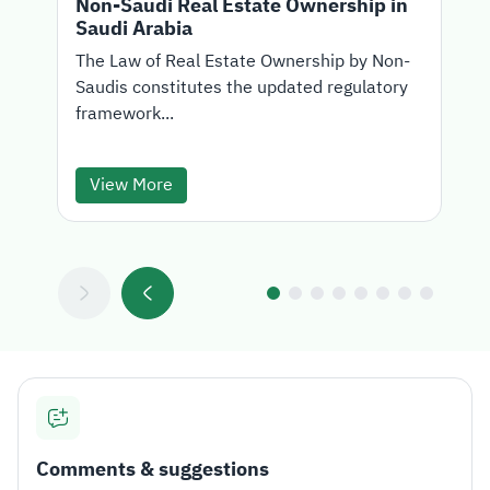
Non-Saudi Real Estate Ownership in
Saudi Arabia
T
The Law of Real Estate Ownership by Non-
Saudis constitutes the updated regulatory
d
framework...
View More
Comments & suggestions