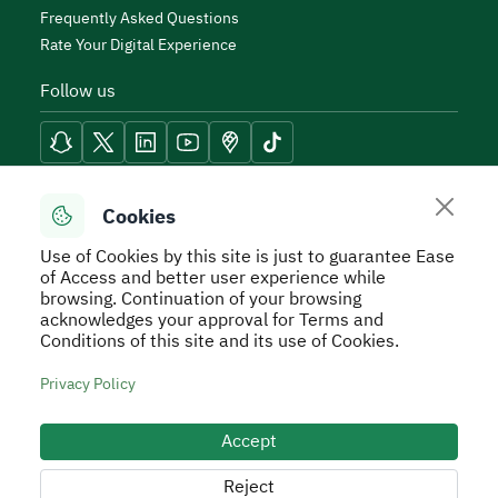
Frequently Asked Questions
Rate Your Digital Experience
Follow us
Reach Tools
Cookies
Use of Cookies by this site is just to guarantee Ease
of Access and better user experience while
browsing. Continuation of your browsing
acknowledges your approval for Terms and
Secure Usage Policy
Privacy Policy
Service Level
Conditions of this site and its use of Cookies.
Agreement - SLA
Terms and Conditions
Sitemap
Privacy Policy
All rights reserved to Real Estate General Authority ©
2026
Accept
Developed and Operated by the Real Estate General
Authority
Reject