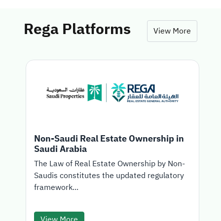
Rega Platforms
View More
Non-Saudi Real Estate Ownership in
Saudi Arabia
T
The Law of Real Estate Ownership by Non-
Saudis constitutes the updated regulatory
d
framework...
View More