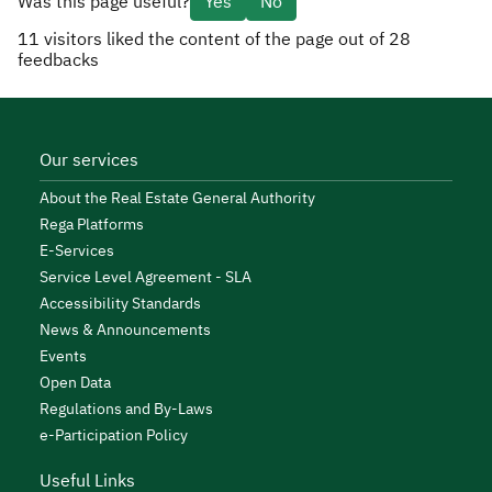
Was this page useful?
Yes
No
11
visitors liked the content of the page out of
28
feedbacks
Our services
About the Real Estate General Authority
Rega Platforms
E-Services
Service Level Agreement - SLA
Accessibility Standards
News & Announcements
Events
Open Data
Regulations and By-Laws
e-Participation Policy
Useful Links