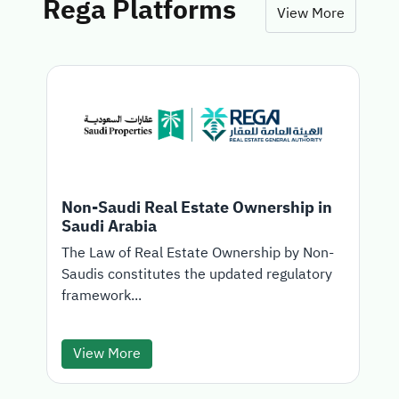
Rega Platforms
View More
Non-Saudi Real Estate Ownership in
Saudi Arabia
T
The Law of Real Estate Ownership by Non-
Saudis constitutes the updated regulatory
d
framework...
View More