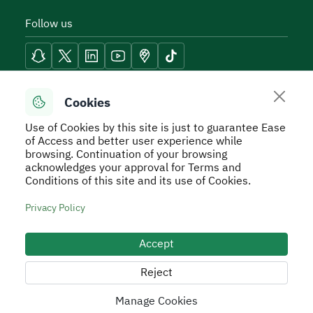
Follow us
Reach Tools
Cookies
Use of Cookies by this site is just to guarantee Ease
of Access and better user experience while
browsing. Continuation of your browsing
acknowledges your approval for Terms and
Secure Usage Policy
Privacy Policy
Service Level
Conditions of this site and its use of Cookies.
Agreement - SLA
Terms and Conditions
Sitemap
Privacy Policy
All rights reserved to Real Estate General Authority ©
2026
Accept
Developed and Operated by the Real Estate General
Authority
Reject
Manage Cookies