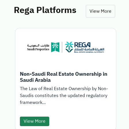
Rega Platforms
View More
Non-Saudi Real Estate Ownership in
Saudi Arabia
T
The Law of Real Estate Ownership by Non-
Saudis constitutes the updated regulatory
d
framework...
View More