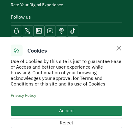
Rate Your Digital Experience
Follow us
Reach Tools
Cookies
Use of Cookies by this site is just to guarantee Ease
of Access and better user experience while
browsing. Continuation of your browsing
acknowledges your approval for Terms and
Secure Usage Policy
Privacy Policy
Service Level
Conditions of this site and its use of Cookies.
Agreement - SLA
Terms and Conditions
Sitemap
Privacy Policy
All rights reserved to Real Estate General Authority ©
2026
Accept
Developed and Operated by the Real Estate General
Authority
Reject