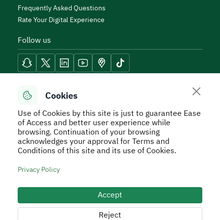
Frequently Asked Questions
Rate Your Digital Experience
Follow us
Reach Tools
Cookies
Use of Cookies by this site is just to guarantee Ease
of Access and better user experience while
browsing. Continuation of your browsing
acknowledges your approval for Terms and
Secure Usage Policy
Privacy Policy
Service Level
Conditions of this site and its use of Cookies.
Agreement - SLA
Terms and Conditions
Sitemap
Privacy Policy
All rights reserved to Real Estate General Authority ©
2026
Accept
Developed and Operated by the Real Estate General
Authority
Reject