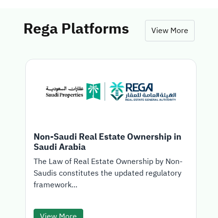
Rega Platforms
View More
Non-Saudi Real Estate Ownership in
Saudi Arabia
T
The Law of Real Estate Ownership by Non-
Saudis constitutes the updated regulatory
d
framework...
View More