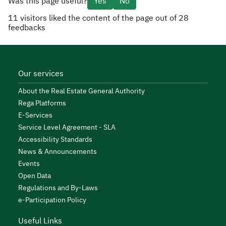
Was this page useful?
Yes
No
11
visitors liked the content of the page out of
28
feedbacks
Our services
About the Real Estate General Authority
Rega Platforms
E-Services
Service Level Agreement - SLA
Accessibility Standards
News & Announcements
Events
Open Data
Regulations and By-Laws
e-Participation Policy
Useful Links