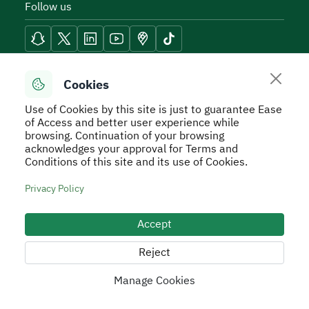
Follow us
Reach Tools
Cookies
Use of Cookies by this site is just to guarantee Ease
of Access and better user experience while
browsing. Continuation of your browsing
acknowledges your approval for Terms and
Secure Usage Policy
Privacy Policy
Service Level
Conditions of this site and its use of Cookies.
Agreement - SLA
Terms and Conditions
Sitemap
Privacy Policy
All rights reserved to Real Estate General Authority ©
2026
Accept
Developed and Operated by the Real Estate General
Authority
Reject
Manage Cookies