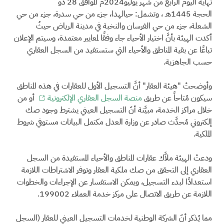
نهاية اليوم الرابع من شهر يوليو2024م الموافق 28 ذو
الحجة 1445هـ ، وتشمل: حيالهدا، جزء من حي سدرة، جزء من حي
الشعلة، جزء من حي الفرسان والنخبة في مدينة الرياض حيثُ
أكدت الهيئة بأنَّ اختيار الأحياء جاء وفقًا لمعايير معتمدة، وسيتم الإعلان
تباعًا عن بقية المناطق والأحياء التي ستستفيد من السجل العقاري
حسب الجاهزية.
وأوضحتْ "هيئة العقار" أنَّ التسجيل الأول للعقارات في هذه المناطق
سيكون مُتاحاً عن طريق
منصة السجل العقاري الإلكترونية
أو من
خلال مراكز الخدمة، مبيَّنة أنّ التسجيل العيني يشترط وجود صك
إلكتروني مُحدَّث صادر عن وزارة العدل مكتمل البيانات مستوفي شروط
الملكية.
ودعتْ الهيئة ملاَّك عقارات المناطق والأحياء المستفيدة من السجل
العقاري إلى التحقق من صك ملكية العقار وتوفر الاشتراطات اللازمة
استعدادًا لبدء التسجيل، ويمكن الاستفسار عن الإجراءات والخطوات
اللازمة عن طريق الاتصال على مركز خدمة العملاء 199002.
مما يُذكر أنّ الشركة الوطنية لخدمات التسجيل العيني للعقار (السجل