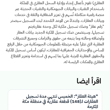
العقاري) تقوم بأعمال إنشاء وإدارة السجل العقاري في المملكة
باستخدام التقنيات والبيانات الجيومكانية والتقنيات الحديثة عبر
منصة رقمية متكاملة تُسهم في تعزيز الشفافية والثقة في خدمات
وبيانات العقارات. وابتداءً من الموعد الـمُحدد لبدء التسجيل سيصدر
"رقم عقار" وصك تسجيل ملكية لكل وحدة عقاريةيتم
تسجيلها. وسيتضمن صك تسجيل الملكية الجديد بيانات العقار
وأوصافه وحالته وما يتبعه من حقوق والتزامات وجميع التصرفات
العقارية التي تطرأ عليه مرتبطة بالمعلومات الجيومكانية من خلال الرفع
المساحي والإحداثيات الجغرافية للعقارات، ليكون أساس تسجيل الملكية
والحقوق العقارية المترتبة عليها بما يُسهم في استدامة وتعزيز القطاع
العقاري والممكنات الرئيسة
له.
اقرأ ايضا
"هيئة العقار": الخميس تنتهي مدة تسجيل
العقارات لـ(148) قطعة عقارية في منطقة مكة
المكرمة