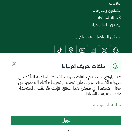
البلاغات
الشكاوى والمقترحات
الأسئلة الشائعة
قيم تجربتك الرقمية
وسائل التواصل الاجتماعي
ملفات تعريف الارتباط
أدوات الإتاحة وامكانية الوصول
هذا الموقع يستخدم ملفات تعريف الارتباط الخاصة للتأكد من
سهولة الاستخدام وضمان تحسين تجربتك أثناء التصفح. من
خلال الاستمرار في تصفح هذا الموقع، فإنك تقر بقبول استخدام
ملفات تعريف الارتباط.
سياسة الإستخدام الآمن
سياسة الخصوصية
اتفاقية مستوى الخدمة
سياسة الخصوصية
الأحكام والشروط
خريطة الموقع
قبول
جميع الحقوق محفوظة للهيئة العامة للعقار © 2026
تم تطويره وتشغيله بواسطة الهيئة العامة للعقار