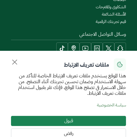
الشكاوى والمقترحات
الأسئلة الشائعة
قيم تجربتك الرقمية
وسائل التواصل الاجتماعي
ملفات تعريف الارتباط
أدوات الإتاحة وامكانية الوصول
هذا الموقع يستخدم ملفات تعريف الارتباط الخاصة للتأكد من
سهولة الاستخدام وضمان تحسين تجربتك أثناء التصفح. من
خلال الاستمرار في تصفح هذا الموقع، فإنك تقر بقبول استخدام
ملفات تعريف الارتباط.
سياسة الإستخدام الآمن
سياسة الخصوصية
اتفاقية مستوى الخدمة
سياسة الخصوصية
الأحكام والشروط
خريطة الموقع
قبول
جميع الحقوق محفوظة للهيئة العامة للعقار © 2026
تم تطويره وتشغيله بواسطة الهيئة العامة للعقار
رفض