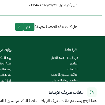
تاريخ أخر تعديل: 2026/05/21 12:46 م
هل كانت هذه الصفحة مفيدة؟
نعم
لا
نظرة عامة
روابط مه
عن الهيئة العامة للعقار
رؤية المملكة
البرامج
هيئة الحك
الخدمات
المنصة الو
اتفاقية مستوى الخدمة
منصة البيا
معايير سهولة الوصول
الإبلاغ عن
الأخبار والإعلانات
منصة است
ملفات تعريف الارتباط
الروزنامة العقارية
ميزانية ال
البيانات المفتوحة
منصة الخدم
هذا الموقع يستخدم ملفات تعريف الارتباط الخاصة للتأكد من سهولة الا
الأنظمة واللوائح والأدلة
منصة المشا