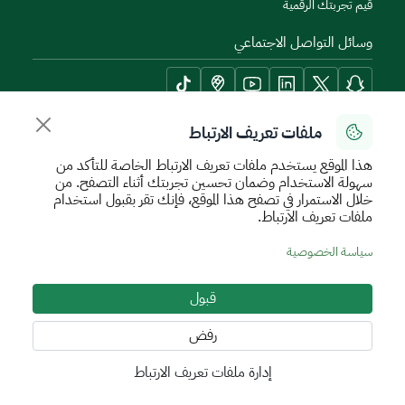
قيم تجربتك الرقمية
وسائل التواصل الاجتماعي
ملفات تعريف الارتباط
أدوات الإتاحة وامكانية الوصول
هذا الموقع يستخدم ملفات تعريف الارتباط الخاصة للتأكد من
سهولة الاستخدام وضمان تحسين تجربتك أثناء التصفح. من
خلال الاستمرار في تصفح هذا الموقع، فإنك تقر بقبول استخدام
ملفات تعريف الارتباط.
سياسة الإستخدام الآمن
سياسة الخصوصية
اتفاقية مستوى الخدمة
سياسة الخصوصية
الأحكام والشروط
خريطة الموقع
قبول
جميع الحقوق محفوظة للهيئة العامة للعقار © 2026
تم تطويره وتشغيله بواسطة الهيئة العامة للعقار
رفض
إدارة ملفات تعريف الارتباط