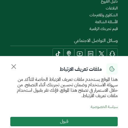
دليل الفروع
البلاغات
الشكاوى والمقترحات
الأسئلة الشائعة
قيم تجربتك الرقمية
وسائل التواصل الاجتماعي
ملفات تعريف الارتباط
أدوات الإتاحة وامكانية الوصول
هذا الموقع يستخدم ملفات تعريف الارتباط الخاصة للتأكد من
سهولة الاستخدام وضمان تحسين تجربتك أثناء التصفح. من
خلال الاستمرار في تصفح هذا الموقع، فإنك تقر بقبول استخدام
ملفات تعريف الارتباط.
سياسة الإستخدام الآمن
سياسة الخصوصية
اتفاقية مستوى الخدمة
سياسة الخصوصية
الأحكام والشروط
خريطة الموقع
قبول
جميع الحقوق محفوظة للهيئة العامة للعقار © 2026