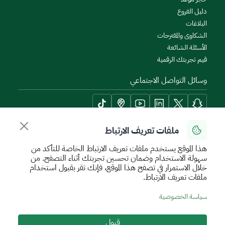
دليل الفروع
البلاغات
الشكاوى والمقترحات
الأسئلة الشائعة
قيم تجربتك الرقمية
وسائل التواصل الاجتماعي
ملفات تعريف الارتباط
أدوات الإتاحة وامكانية الوصول
هذا الموقع يستخدم ملفات تعريف الارتباط الخاصة للتأكد من
سهولة الاستخدام وضمان تحسين تجربتك أثناء التصفح. من
خلال الاستمرار في تصفح هذا الموقع، فإنك تقر بقبول استخدام
ملفات تعريف الارتباط.
سياسة الإستخدام الآمن
سياسة الخصوصية
اتفاقية مستوى الخدمة
سياسة الخصوصية
الأحكام والشروط
خريطة الموقع
قبول
جميع الحقوق محفوظة للهيئة العامة للعقار © 2026