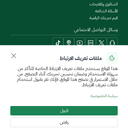
الشكاوى والمقترحات
الأسئلة الشائعة
قيم تجربتك الرقمية
وسائل التواصل الاجتماعي
ملفات تعريف الارتباط
أدوات الإتاحة وامكانية الوصول
هذا الموقع يستخدم ملفات تعريف الارتباط الخاصة للتأكد من
سهولة الاستخدام وضمان تحسين تجربتك أثناء التصفح. من
خلال الاستمرار في تصفح هذا الموقع، فإنك تقر بقبول استخدام
ملفات تعريف الارتباط.
سياسة الإستخدام الآمن
سياسة الخصوصية
اتفاقية مستوى الخدمة
سياسة الخصوصية
الأحكام والشروط
خريطة الموقع
قبول
جميع الحقوق محفوظة للهيئة العامة للعقار © 2026
تم تطويره وتشغيله بواسطة الهيئة العامة للعقار
رفض