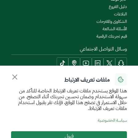
دليل الفروع
البلاغات
الشكاوى والمقترحات
الأسئلة الشائعة
قيم تجربتك الرقمية
وسائل التواصل الاجتماعي
ملفات تعريف الارتباط
أدوات الإتاحة وامكانية الوصول
هذا الموقع يستخدم ملفات تعريف الارتباط الخاصة للتأكد من
سهولة الاستخدام وضمان تحسين تجربتك أثناء التصفح. من
خلال الاستمرار في تصفح هذا الموقع، فإنك تقر بقبول استخدام
ملفات تعريف الارتباط.
سياسة الإستخدام الآمن
سياسة الخصوصية
اتفاقية مستوى الخدمة
سياسة الخصوصية
الأحكام والشروط
خريطة الموقع
قبول
جميع الحقوق محفوظة للهيئة العامة للعقار © 2026