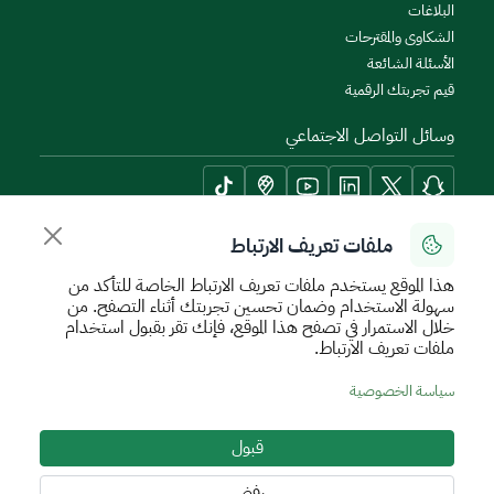
البلاغات
الشكاوى والمقترحات
الأسئلة الشائعة
قيم تجربتك الرقمية
وسائل التواصل الاجتماعي
ملفات تعريف الارتباط
أدوات الإتاحة وامكانية الوصول
هذا الموقع يستخدم ملفات تعريف الارتباط الخاصة للتأكد من
سهولة الاستخدام وضمان تحسين تجربتك أثناء التصفح. من
خلال الاستمرار في تصفح هذا الموقع، فإنك تقر بقبول استخدام
ملفات تعريف الارتباط.
سياسة الإستخدام الآمن
سياسة الخصوصية
اتفاقية مستوى الخدمة
سياسة الخصوصية
الأحكام والشروط
خريطة الموقع
قبول
جميع الحقوق محفوظة للهيئة العامة للعقار © 2026
تم تطويره وتشغيله بواسطة الهيئة العامة للعقار
رفض