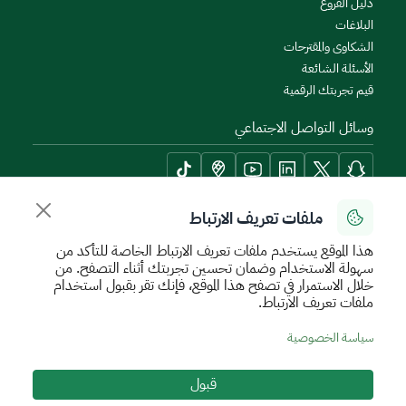
دليل الفروع
البلاغات
الشكاوى والمقترحات
الأسئلة الشائعة
قيم تجربتك الرقمية
وسائل التواصل الاجتماعي
ملفات تعريف الارتباط
أدوات الإتاحة وامكانية الوصول
هذا الموقع يستخدم ملفات تعريف الارتباط الخاصة للتأكد من
سهولة الاستخدام وضمان تحسين تجربتك أثناء التصفح. من
خلال الاستمرار في تصفح هذا الموقع، فإنك تقر بقبول استخدام
ملفات تعريف الارتباط.
سياسة الإستخدام الآمن
سياسة الخصوصية
اتفاقية مستوى الخدمة
سياسة الخصوصية
الأحكام والشروط
خريطة الموقع
قبول
جميع الحقوق محفوظة للهيئة العامة للعقار © 2026
تم تطويره وتشغيله بواسطة الهيئة العامة للعقار