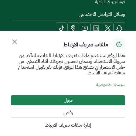
قيم تجربتك الرقمية
وسائل التواصل الاجتماعي
ملفات تعريف الارتباط
أدوات الإتاحة وامكانية الوصول
هذا الموقع يستخدم ملفات تعريف الارتباط الخاصة للتأكد من
سهولة الاستخدام وضمان تحسين تجربتك أثناء التصفح. من
خلال الاستمرار في تصفح هذا الموقع، فإنك تقر بقبول استخدام
ملفات تعريف الارتباط.
سياسة الإستخدام الآمن
سياسة الخصوصية
اتفاقية مستوى الخدمة
سياسة الخصوصية
الأحكام والشروط
خريطة الموقع
قبول
جميع الحقوق محفوظة للهيئة العامة للعقار © 2026
تم تطويره وتشغيله بواسطة الهيئة العامة للعقار
رفض
إدارة ملفات تعريف الارتباط