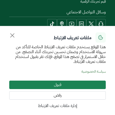
قيم تجربتك الرقمية
وسائل التواصل الاجتماعي
ملفات تعريف الارتباط
أدوات الإتاحة وامكانية الوصول
هذا الموقع يستخدم ملفات تعريف الارتباط الخاصة للتأكد من
سهولة الاستخدام وضمان تحسين تجربتك أثناء التصفح. من
خلال الاستمرار في تصفح هذا الموقع، فإنك تقر بقبول استخدام
ملفات تعريف الارتباط.
سياسة الإستخدام الآمن
سياسة الخصوصية
اتفاقية مستوى الخدمة
سياسة الخصوصية
الأحكام والشروط
خريطة الموقع
قبول
جميع الحقوق محفوظة للهيئة العامة للعقار © 2026
تم تطويره وتشغيله بواسطة الهيئة العامة للعقار
رفض
إدارة ملفات تعريف الارتباط