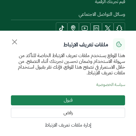
قيم تجربتك الرقمية
وسائل التواصل الاجتماعي
ملفات تعريف الارتباط
أدوات الإتاحة وامكانية الوصول
هذا الموقع يستخدم ملفات تعريف الارتباط الخاصة للتأكد من
سهولة الاستخدام وضمان تحسين تجربتك أثناء التصفح. من
خلال الاستمرار في تصفح هذا الموقع، فإنك تقر بقبول استخدام
ملفات تعريف الارتباط.
سياسة الإستخدام الآمن
سياسة الخصوصية
اتفاقية مستوى الخدمة
سياسة الخصوصية
الأحكام والشروط
خريطة الموقع
قبول
جميع الحقوق محفوظة للهيئة العامة للعقار © 2026
تم تطويره وتشغيله بواسطة الهيئة العامة للعقار
رفض
إدارة ملفات تعريف الارتباط