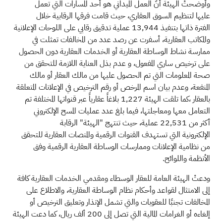
وأوضحتْ الهيئة أنّ العمل الميداني هو أحد المسارات التي تعمل
عليها لتنظيم السوق العقاري، حيث قامت فرقها الرقابية خلال
الفترة ذاتها بتنفيذ 13,944 عملية تدقيق رقابي على اللوحات الإعلانية
والمكاتب العقارية، أسفرت عن رصد عدد من المخالفات تمثلت في
ممارسة نشاط الوساطة العقارية أو الخدمات العقارية دون الحصول
على ترخيص ساري المفعول، و عدم بذل العناية اللازمة للتحقق من
صحة المعلومات التي تم الحصول عليها من مالك العقار أو مالك
المنفعة، وعدم بيان اسم المرخص أو رقم الترخيص في الإعلانات المتعلقة
بالعقار ،كما تلقت الهيئة 1,227 بلاغاً عقارياً عبر قنواتها المختلفة تم
التعامل معها ومعاجلتها، فيما بلغ عدد عمليات المسح الإلكتروني
أكثر من 22,531 عملية، حيث تنتهج "الهيئة" الرقابة
الإلكترونية التي تستهدف القنوات الرقمية والمنصات العقارية للتحقق
من نظامية الإعلانات وممارسات الوساطة العقارية الرقمية وفق
الأنظمة واللوائح.
ودعتْ الهيئة العامة للعقار الوسطاء ومقدمي الخدمات العقارية كافة
إلى الامتثال لقواعد وأحكام نظام الوساطة العقارية، والاطلاع على
المخالفات تجنبًا للعقوبات والتي تشمل الإنذار وتعليق الترخيص أو
إلغاءه أو الغرامات المالية التي تصل إلى 200 ألف ريال، كما دعت الهيئة