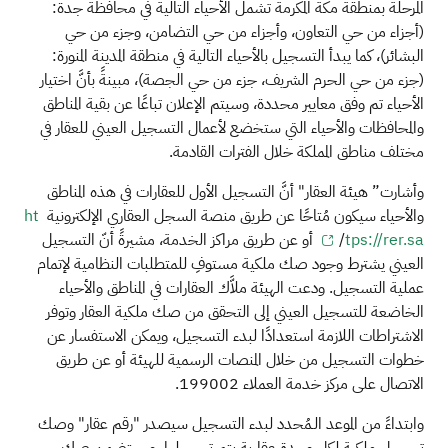
المرحلة بمنطقة مكة المكرمة تشمل الأحياء التالية في محافظة جدة:
(أجزاء من حي التعاون، وأجزاء من حي التضامن، وجزء من حي
البشائر)، كما يبدأ التسجيل بالأحياء التالية في منطقة المدينة المنورة:
(جزء من حي الحرم الشريف، جزء من حي الجصة)، مبينةً بأنَّ اختيار
الأحياء تم وفق معايير محددة، وسيتم الإعلان تباعًا عن بقية المناطق
والمحافظات والأحياء التي ستخضع لأعمال التسجيل العيني للعقار في
مختلف مناطق المملكة خلال الفترات القادمة.
وأشارت” هيئة العقار" أنَّ التسجيل الأول للعقارات في هذه المناطق
والأحياء سيكون مُتاحًا عن طريق منصة السجل العقاري الإلكترونية
ht
tps://rer.sa
/
أو عن طريق مراكز الخدمة، مشيرةً أنّ التسجيل
العيني يشترط وجود صك ملكية مستوفِ للمتطلبات النظامية لإتمام
عملية التسجيل. ودعت الهيئة ملاَّك العقارات في المناطق والأحياء
الخاضعة للتسجيل العيني إلى التحقق من صك ملكية العقار وتوفر
الاشتراطات اللازمة استعدادًا لبدء التسجيل، ويمكن الاستفسار عن
خطوات التسجيل من خلال المنصات الرسمية للهيئة أو عن طريق
الاتصال على مركز خدمة العملاء 199002.
وابتداءً من الموعد الـمُحدد لبدء التسجيل سيصدر "رقم عقار" وصك
تسجيل ملكية لكل وحدة عقارية يتم تسجيلها، وسيتضمن صك