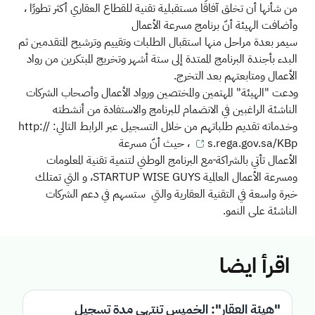
من شأنها أن تخلق آفاقًا مستقبلية تقنية للقطاع العقاري أكثر تطورًا
،
وأضافت الهيئة أنّ
برنامج مسرعة الأعمال
سيمر
بعدة
مراحل
منها
استقبال الطلبات وتقييم وترشيح المتقدمين ثم
البدء بأجندة البرنامج الممتدة إلى ستة أشهر وتخريج المبتكرين من رواد
الأعمال ومتابعتهم بعد التخرج.
ودعت "الهيئة" المهتمين والمختصين ورواد الأعمال وأصحاب الشركات
الناشئة الراغبين في الانضمام للبرنامج
والاستفادة من أنشطته
وخدماته
تقديم طلباتهم من خلال التسجيل عبر الرابط
التالي:
http://
s.rega.gov.sa/KBp
، حيث أنّ
مسرعة
الأعمال
تأتي
بالشراكة
مع
البرنامج الوطني لتنمية تقنية المعلومات
ومسرعة الأعمال
العالمية
WISE GUYS
STARTUP
،
و
التي تمتلك
خبرة واسعة في
التقنية
العقارية والتي ستسهم في دعم الشركات
الناشئة على
النمو.
اقرأ ايضا
"هيئة العقار": الخميس تنتهي مدة تسجيل