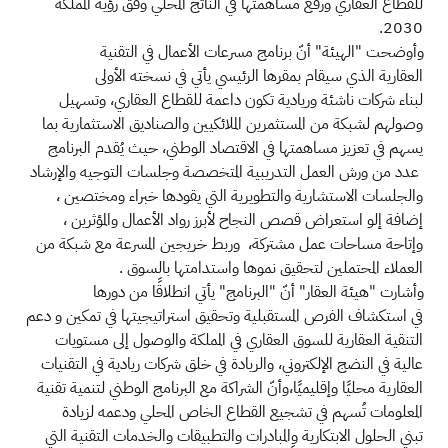
للقطاع
العقاري
ورفع مساهمتها
في الناتج المحلي
وفق رؤية المملكة
2030.
وأوضحت "الهيئة" أنّ
برنامج
مسرعات الأعمال في التقنية
العقارية
الذي سيقام بمقرها الرئيسي
يأتي في نسخته الأولى
لبناء
شركات
ناشئة وريادية تكون
داعمة للقطاع
العقاري،
وتسهيل
وصولهم
لشبكة من
المستثمرين الملائكيين
والصناديق الاستثمارية بما
يسهم في تعزيز مساهمتها في الاقتصاد الوطني، حيث يُقدم البرنامج
عدد من ورش العمل التدريبية المتخصصة وجلسات التوجيه والإرشاد
والجلسات الاستشارية والتطويرية التي يقودها خبراء ومختصين ،
إضافة إلو استعراض قصص النجاح لأبرز رواد الأعمال والمؤثرين ،
وإتاحة
مساحات عمل مشتركة،
وربط
خريجين
المسرعة مع شبكة من
العملاء المحتملين لتحقيق نموها واستدامتها بالسوق .
وأشارت
"هيئة العقار"
أنّ
"البرنامج" يأتي انطلاقًا من دورها
في
استكشاف الفرص المستقبلية وتحقيق استراتيجيتها
في تمكين و دعم
التنقية العقارية
للسوق العقاري في المملكة والوصول إلى مستويات
عالية في النضج
الإلكتروني،
والريادة في
خلق شركات ريادية في
التقنيات
العقارية محليًا وإقليميًا،وأنّ
الشراكة مع البرنامج الوطني لتنمية تقنية
المعلومات تُسهم في
تشجيع القطاع الخاص المحلي ودعمه لزيادة
تبني
الحلول الابتكارية
والمبادرات والتطبيقات والخدمات
التقنية
التي