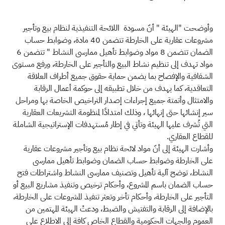
وأوضحت "الهيئة " أنّ مسودة اللائحة التنفيذية لنظام بيع وتأجير
مشروعات عقارية على الخارطة تتضمن 40 مادة، وضوابط حساب
الضمان تتضمن 8 مواد وضوابط تأهيل ممارسي النشاط " تتضمن 6
مواد تهدف إلى تنظيم نشاط البيع والتأجير على الخارطة، ورفع مستوى
الشفافية والإفصاح بما يضمن حماية حقوق جميع أطراف العلاقة
التعاقدية، كما يهدف من خلال تطبيقه إلى حوكمة أعمال الرقابة
والامتثال وأتمتة جميع إجراءات إصدار التراخيص الخاصة بها ومراحل
سير إنشائها حتى إنهائها ، وذلك امتدادًا لمنظومة التشريعات العقارية
التي تُشرف عليها الهيئة وتأتي في إطار مُستهدفات الإستراتيجية الشاملة
للقطاع العقاري.
وأشارت الهيئة إلى أنّ مواد لائحة نظام بيع وتأجير مشروعات عقارية
على الخارطة وضوابط حساب الضمان وضوابط تأهيل ممارسي
النشاط، توضح آلية تأهيل وتصنيف ممارسي النشاط واشتراطات فتح
حساب الضمان باسم المشروع، وأحكام ترخيص وتنفيذ مشاريع البيع أو
التأجير على الخارطة، وأحكام تأخر وتعثر تنفيذ المشروعات على الخارطة،
بالإضافة إلى الرقابة والتفتيش والضبط، ودعتْ الهيئة المهتمين من
العموم والجهات الحكومية والقطاع الخاص كافة إلى الاطلاع على