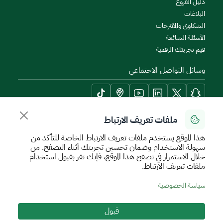
دليل الفروع
البلاغات
الشكاوى والمقترحات
الأسئلة الشائعة
قيم تجربتك الرقمية
وسائل التواصل الاجتماعي
ملفات تعريف الارتباط
أدوات الإتاحة وامكانية الوصول
هذا الموقع يستخدم ملفات تعريف الارتباط الخاصة للتأكد من
سهولة الاستخدام وضمان تحسين تجربتك أثناء التصفح. من
خلال الاستمرار في تصفح هذا الموقع، فإنك تقر بقبول استخدام
ملفات تعريف الارتباط.
سياسة الإستخدام الآمن
سياسة الخصوصية
اتفاقية مستوى الخدمة
سياسة الخصوصية
الأحكام والشروط
خريطة الموقع
قبول
جميع الحقوق محفوظة للهيئة العامة للعقار © 2026
تم تطويره وتشغيله بواسطة الهيئة العامة للعقار