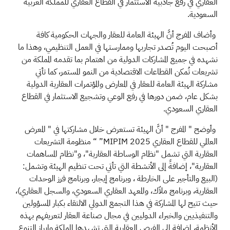
العقاري في رفع جاذبية الاستثمار في القطاع العقاري للمملكة العربية
السعودية.
وأضاف المفرج أنَّ الهيئة العامة للعقار والجهات الحكومية كافة
أصبحت اليوم تُصدر تجاربها وممارستها في العمل التنظيمي، وهذا ما
نشهده في جميع المشاركات الدولية من اهتمام بما تقدمه المملكة من
تشريعات تُمكن القطاعات الاقتصادية من النمو المستمر، كما تأتي
مشاركة الهيئة العامة للعقار في المعارض والمؤتمرات العقارية الدولية
بشكل عام، ضمن دورها في رفع الوعي وتشجيع الاستثمار في القطاع
العقاري السعودي.
وأوضح " المفرج " أنَّ الهيئة تستعرض خلال مشاركتها في " المعرض
العالمي للقطاع العقاري
MIPIM 2025” “ منظومة التشريعات
العقارية التي تشمل "نظام الوساطة العقارية"، و"نظام المساهمات
العقارية"، إضافةً إلى الأنشطة التي تأتي تحت تنظيم الهيئة وتشمل:
(البيع والتأجير على الخارطة ، وبرنامج إيجار، وبرنامج فرز الوحدات
العقارية، وبرنامج ملاّك، والمعهد العقاري السعودي، والسجل العقاري)،
حيث تتيح لها المشاركة في هذا التجمع الدولي الالتقاء بكبار المسؤولين
والتنفيذيين والخبراء الدوليين في مجال صناعة العقار لتعريفهم بهذه
الأنظمة، إضافة إلى الفرص العقارية التي تشهدها المملكة وإبراز التنوع