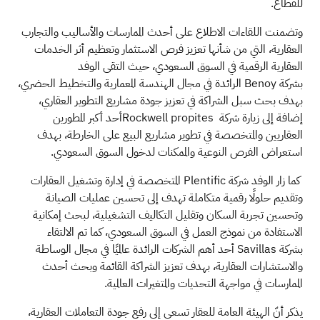
للقطاع.
وتضمنت اللقاءات الاطلاع على أحدث الممارسات والأساليب والتجارب
العقارية، التي من شأنها تعزيز فرص الاستثمار وتعظيم أثر الخدمات
العقارية الرقمية في السوق السعودي، حيث التقى الوفد
بشركة
Benoy
الرائدة في مجال الهندسة المعمارية والتخطيط الحضري،
بهدف بحث سبل الشراكة في تعزيز جودة مشاريع التطوير العقاري،
إضافة إلى زيارة شركة
Rockwell propitesأحد أكبر المطورين
العقاريين والمتخصصة في تطوير مشاريع البيع على الخارطة، بهدف
استعراض الفرص النوعية والممكنات لدخول السوق السعودي.
كما زار الوفد شركة
Plentific
المتخصصة في إدارة وتشغيل العقارات
وتقديم حلولًا رقمية متكاملة تهدف إلى تحسين عمليات الصيانة
وتحسين تجربة السكان وتقليل التكاليف التشغيلية، لبحث إمكانية
الاستفادة من نموذج العمل في السوق السعودي، كما تم الالتقاء
بشركة
Savillas
أحد أهم الشركات الرائدة عالميًا في مجال الوساطة
والاستشارات العقارية، بهدف تعزيز الشراكة القائمة وبحث أحدث
الممارسات في مواجهة التحديات والمتغيرات العالمية.
يذكر أنّ الهيئة العامة للعقار تسعى إلى رفع جودة التعاملات العقارية،