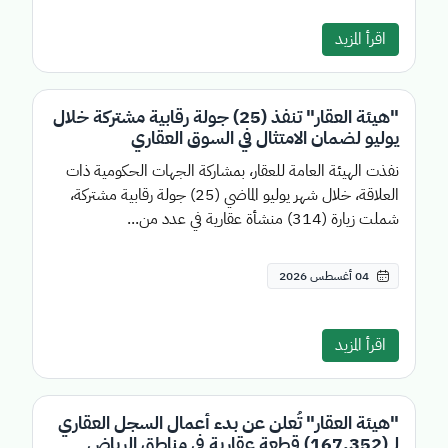
اقرأ المزيد
"هيئة العقار" تنفذ (25) جولة رقابية مشتركة خلال
يوليو لضمان الامتثال في السوق العقاري
نفذت الهيئة العامة للعقار، بمشاركة الجهات الحكومية ذات
العلاقة، خلال شهر يوليو الماضي (25) جولة رقابية مشتركة،
شملت زيارة (314) منشأة عقارية في عدد من...
04 أغسطس 2026
اقرأ المزيد
"هيئة العقار" تُعلن عن بدء أعمال السجل العقاري
لـ (167,352) قطعة عقارية في مناطق الرياض