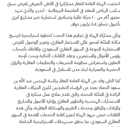
اختتمت الهيئة العامة للعقار مشاركتها في الملتقى التعريفي لمعرض سيتي
سكيب الرياض المنعقد في العاصمة البريطانية - لندن، والذي شهد
حضور أكثر من ١٠٠ شركة عالمية وصناديق استثمارية تدير مشاريع كبرى
بأصول تتجاوز ٤،٤ ترليون دولار.
وتأتي مشاركة الهيئة في تنظيم هذا الحدث كخطوة استراتيجية لترسيخ
مكانة المملكة كمحور عالمي للاستثمار العقاري، وتعزيز الوصول للفرص
الاستثمارية المتنوعة في السوق العقاري السعودي، والالتقاء بأصحاب
رؤوس الأموال والمستثمرين، وعقد اللقاءات الثنائية وبحث أوجه
التعاون واستعراض منظومة التشريعات والتنظيمات العقارية والرؤى
الحضرية والعمرانية لبناء مدن المستقبل في السعودية.
كما التقى وفد من الهيئة العامة للعقار برئاسة المهندس عبد الله بن
سعود الحماد بعدد من الرؤساء التنفيذيين لكبرى الشركات العقارية
الرائدة في المملكة المتحدة، والتي تقدم نماذج عمل مبتكرة في
الاستشارات الهندسية والتطوير العقاري وإدارة الأصول والمشاريع
والمزادات والمرافق وخدمات التقييم والوساطة العقارية، وتأتي هذه
اللقاءات ضمن جهود الهيئة لتعزيز كفاءة الخدمات المقدمة في السوق
العقاري السعودي، بما يحقق مستهدفات الاستراتيجية الشاملة