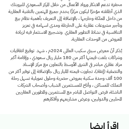
محفزة تدعم الابتكار ورواد الأعمال من خلال المركز السعودي للبروبتك
الذي أطلقته مؤخرًا ليكون مركزًا يخدم جميع المهتمين بالتقنية العقارية
من داخل المملكة وخارجها ، بالإضافة إلى التعريف بأهمية نظام بيع
وتأجير مشروعات عقارية على الخارطة ومدى اسهامه في تعزيز
التنافسية في نشاط التطوير العقاري وتشجيع الاستثمار فيه لزيادة
المعروض من الوحدات العقارية
.
يُذكر أنّ معرض سيتي سكيب العالمي 2024م ، شهد توقيع اتفاقيات
وشراكات بلغت قيمتها أكثر من 180 مليار ريال سعودي ، وإقامة أكبر
مزاد عقاري مباشر في الشرق الأوسط بالتعاون مع مركز الإسناد
والتصفية (إنفاذ)، تجاوزت قيمته المليار ريال ،بالإضافة إلى توفير أكثر من
100
ألف وحدة سكنية بعروض حصرية وحلول تمويلية تسهل رحلة
التملك للمساكن ، وأتاح للمستثمرين الشباب وأصحاب الشركات
الناشئة، فرص التواصل المباشر مع المستثمرين والمطورين العقاريين
المحليين والدوليين، وعرض مشاريعهم وأفكارهم
اقرأ ايضا