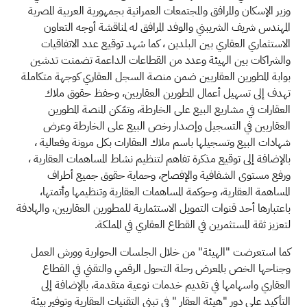
وزير الإسكان والمرافق والمجتمعات العمرانية بجمهورية العربية المصرية
المهندس شريف الشريبني والوفد المرافق له لمناقشة أوجه التعاون
الاستثماري العقاري بين البلدين ، كما شهد توقيع عدد الاتفاقيات
والشراكات بين الهيئة وعدد من القطاعات الداعمة تضمنت تدشين
بوابة المطورين العقاريين ضمن منصة السجل العقاري كوجهة متكاملة
تهدف إلى تسهيل أعمال المطورين العقاريين، وحفظ حقوق ملاك
العقارات في مشاريع البيع على الخارطة، وتمّكن المنصة المطورين
العقاريين في التسجيل وإصدار رخص البيع على الخارطة وعرض
شهادات البيع وتسجيلها باسم ملاك العقارات بكل مرونة وفعالية ،
بالإضافة إلى توقيع مذكرة تفاهم لتنظيم نشاط المساهمات العقارية ،
ورفع مستوى الشفافية والإفصاح، وحماية حقوق جميع أطراف
المساهمة العقارية، وحوكمة المساهمات العقارية وتنظيمها وأتمتها،
باعتبارها أحد قنوات التمويل الاستثمارية للمطورين العقاريين، والهادفة
لتعزيز ثقة المستثمرين في القطاع العقاري في المملكة.
كما استعرضت "الهيئة" من خلال الجلسات الحوارية وورش العمل
وجناحها الخص بالمعرض رحلة التحول الرقمي والتقني في القطاع
العقاري واسهامها في تقديم خدمات نوعية متقدمة، بالإضافة إلى
التأكيد على دور "هيئة العقار " في تبني التقنيات العقارية وتوفير بيئة