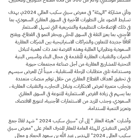
وتأتي مشاركة "الهيئة" في معرض سيتي سكيب العالمي 2024م، بهدف
تسليط الضوء على التطورات الأخيرة في السوق العقاري السعودي، بما
في ذلك الإصلاحات التنظيمية والتشريعية التي تسهل الاستثمار
الأجنبي، بما يعزز الثقة في السوق المحلي ويحفز النمو في القطاع، ويفتح
آفاقًا جديدة للتعاون والشراكات الاستراتيجية بين الشركات العقارية
السعودية ونظيراتها العالمية وهذه الفرصة تعد ذات أهمية لتبادل
الخبرات والتقنيات العقارية المُتقدمة في مجال البناء وتأسيس البنية
التحتية للمشاريع العقارية من أجل صناعة مجتمعات حيوية
ومستدامة تلبي متطلبات المرحلة المستقبلية ، مبيناً أنّ المعرض سيسهم
في تحقيق أهداف القطاع العقاري من خلال توفير منصات متعددة
وتجارب متميزة لعرض الابتكارات، وتبادل التجارب، والتقنيات العقارية ،
بما يسهم في زيادة الفرص الاستثمارية المتنوعة في السوق العقاري
السعودي، وجذب المزيد من الاستثمارات الأجنبية، لتنويع الاقتصاد،
وتعزيز التنمية المستدامة.
وأشارت "هيئة العقار " إلى أن "سيتي سكيب 2024 " شهد لقاءً جمع
الرئيس التنفيذي للهيئة العامة للعقار المشرف العام على "معرض سيتي
سكيب العالمي 2024" المهندس عبد الله بن سعود الحماد و معالي