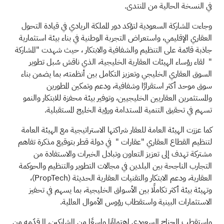
في النسخة الحالية من المنتدى
.
وجاءت المشاركة السعودية لتؤكد دور المملكة الريادي في قيادة التحول
العقاري الإقليمي، واستعراض التجربة الوطنية في بناء بيئة استثمارية
جاذبة قائمة على التنظيم والشفافية والابتكار ، حيث شهدت "المشاركة
" لقاء رؤساء الهيئات العقارية الخليجية، الذي ناقش سُبل تطوير
السوق العقاري الخليجي وتعزيز التكامل بين أنظمته، بما يضمن بناء
سوق موحد أكثر استقرارًا وشفافية، ودعم وتمكين المطورين
والمستثمرين العقاريين الخليجيين، وتوفير بيئة محفزة للابتكار والنمو
تسهم في تحقيق التنمية المستدامة ورؤية الخليج المستقبلية
.
كما عززت الهيئة العامة للعقار شراكتها الاستراتيجية مع الهيئة العامة
لتنظيم القطاع العقاري "عقارات " في دولة قطر بتوقيع مذكرة تفاهم
مشتركة تهدف إلى تعزيز التعاون وتبادل الخبرات والاستفادة من
التجارب الناجحة بين البلدين في مجالات التطوير والتنظيم والحوكمة
العقارية، ودعم الابتكار والتقنيات العقارية الحديثة
(PropTech)
،
وتهيئة بيئة أكثر تكاملًا بين الأسواق الخليجية، بما يسهم في تحفيز
الاستثمارات البينية واستقطاب رؤوس الأموال العالمية
.
واستقطب الجناح السعودي اهتمامًا واسعًا من المشاركين، لما قدّمه من