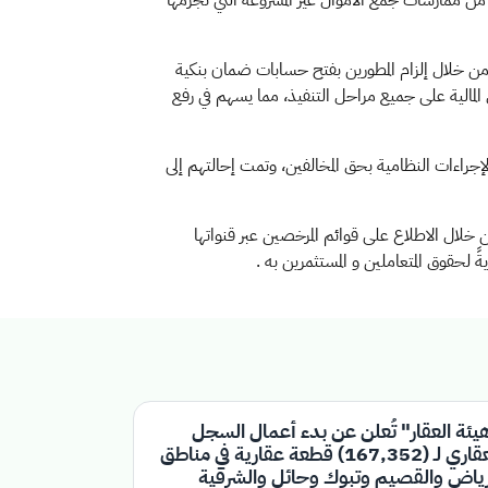
د من ممارسات جمع الأموال غير المشروعة التي تجرّمها
، من خلال إلزام المطورين بفتح حسابات ضمان بنكية
مالية على جميع مراحل التنفيذ، مما يسهم في رفع
جراءات النظامية بحق المخالفين، وتمت إحالتهم إلى
 خلال الاطلاع على قوائم المرخصين عبر قنواتها
ً لحقوق المتعاملين و المستثمرين به
.
يئة العقار" تُعلن عن بدء أعمال السجل
العقاري لـ (167,352) قطعة عقارية في مناطق
رياض والقصيم وتبوك وحائل والشرقية