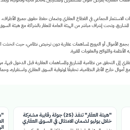
اهمات العقارية يُعرّض أموال المستثمرين والمشاركين لمخاطر مالية وقانونية، ويُع
يم عمليات الاستثمار الجماعي في القطاع العقاري وضمان حفظ حقوق جميع الأطراف
يع، وتحت إشراف مباشر من الهيئة العامة للعقار بالشراكة مع هيئة السوق ال
ت بجمع الأموال أو الترويج لمساهمات عقارية دون ترخيص نظامي، حيث اتخذت الإ
الأنظمة واللوائح والعقوبات المقررة
.
قاري إلى التحقق من نظامية المشاريع والمساهمات العقارية قبل الدخول فيها، من
 أموال خارج الأطر النظامية، تحقيقًا لموثوقية السوق العقاري واستقراره، وحماية
"هيئة العقار" تنفذ (25) جولة رقابية مشتركة
"ه
خلال يوليو لضمان الامتثال في السوق العقاري
ال