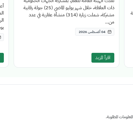
نفذت الهيئة العامة للعقار، بمشاركة الجهات الحكومية
أعل
ذات العلاقة، خلال شهر يوليو الماضي (25) جولة رقابية
قة
مشتركة، شملت زيارة (314) منشأة عقارية في عدد
الر
من...
يوم
04 أغسطس 2026
اقرأ المزيد
علومات المطلوبة.