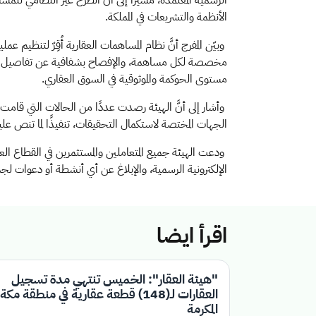
الرسمية المعتمدة، مشيرًا إلى أنَّ الطرح غير النظامي للمس
الأنظمة والتشريعات في المملكة
.
وبيّن المفرج أنَّ نظام المساهمات العقارية أُقِرّ لتنظ
مخصصة لكل مساهمة، والإفصاح بشفافية عن تفاصيل المشار
مستوى الحوكمة والموثوقية في السوق العقاري
.
وأشار إلى أنَّ الهيئة رصدت عددًا من الحالات التي قام
الجهات المختصة لاستكمال التحقيقات، تنفيذًا لما تنص عليه 
ودعت الهيئة جميع المتعاملين والمستثمرين في القطاع الع
الإلكترونية الرسمية، والإبلاغ عن أي أنشطة أو دعوات لجمع
اقرأ ايضا
"هيئة العقار": الخميس تنتهي مدة تسجيل
العقارات لـ(148) قطعة عقارية في منطقة مكة
المكرمة