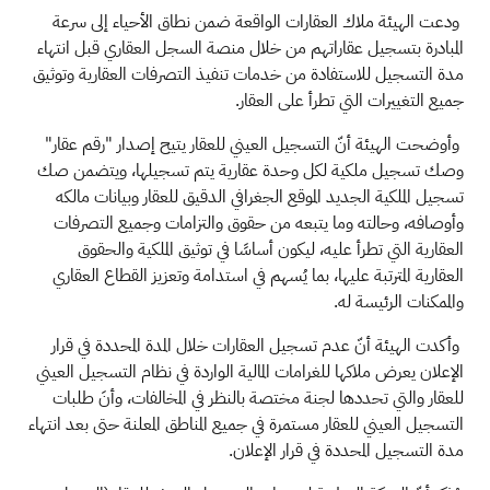
ودعت الهيئة ملاك العقارات الواقعة ضمن نطاق الأحياء إلى سرعة
المبادرة بتسجيل عقاراتهم من خلال منصة السجل العقاري قبل انتهاء
مدة التسجيل للاستفادة من خدمات تنفيذ التصرفات العقارية وتوثيق
جميع التغييرات التي تطرأ على العقار
.
وأوضحت الهيئة أنّ التسجيل العيني للعقار يتيح إصدار "رقم عقار"
وصك تسجيل ملكية لكل وحدة عقارية يتم تسجيلها، ويتضمن صك
تسجيل الملكية الجديد الموقع الجغرافي الدقيق للعقار وبيانات مالكه
وأوصافه،
وحالته وما يتبعه من حقوق والتزامات وجميع التصرفات
العقارية التي تطرأ عليه، ليكون أساسًا في توثيق الملكية والحقوق
العقارية المترتبة عليها، بما يُسهم في استدامة وتعزيز القطاع العقاري
والممكنات الرئيسة له
.
وأكدت الهيئة أنّ عدم تسجيل العقارات خلال المدة المحددة في قرار
الإعلان يعرض ملاكها للغرامات المالية الواردة في نظام التسجيل العيني
للعقار والتي تحددها لجنة مختصة بالنظر في المخالفات، وأنَ طلبات
التسجيل العيني للعقار مستمرة في جميع المناطق المعلنة حتى بعد انتهاء
مدة التسجيل المحددة في قرار الإعلان
.