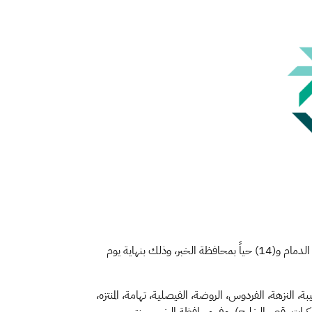
أعلنت الهيئة العامة للعقار عن قرب انتهاء المهلة المحددة للتسجيل العيني الأول للعقار لـ (40) حياً بالمنطقة الشرقية منها (26) حياً بمدينة الدمام و(14) حياً بمحافظة الخبر، وذلك بنهاية يوم
ة، النزهة، الفردوس، الروضة، الفيصلية، تهامة، المنتزه،