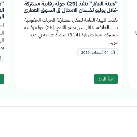
"هيئة العقار" تنفذ (25) جولة رقابية مشتركة
"ه
خلال يوليو لضمان الامتثال في السوق العقاري
ال
نفذت الهيئة العامة للعقار، بمشاركة الجهات الحكومية
أعل
ذات العلاقة، خلال شهر يوليو الماضي (25) جولة رقابية
قة
مشتركة، شملت زيارة (314) منشأة عقارية في عدد
الر
من...
يوم
04 أغسطس 2026
اقرأ المزيد