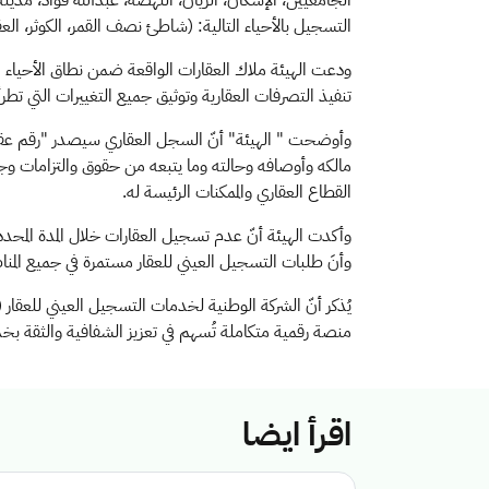
الجامعيين، الإسكان، الريان، النهضة، عبدالله فؤاد، مدينة 
التسجيل بالأحياء التالية: (شاطئ نصف القمر، الكوثر، العقيق،
ودعت الهيئة ملاك العقارات الواقعة ضمن نطاق الأحياء ا
تنفيذ التصرفات العقارية وتوثيق جميع التغييرات التي تطرأ 
وأوضحت
"
الهيئة" أنّ السجل العقاري سيصدر "رقم عق
مالكه وأوصافه وحالته وما يتبعه من حقوق والتزامات وجميع 
القطاع العقاري والممكنات الرئيسة له.
وأكدت الهيئة أنّ عدم تسجيل العقارات خلال المدة المحددة 
وأنَ طلبات التسجيل العيني للعقار مستمرة في جميع المناطق
يُذكر أنّ الشركة الوطنية لخدمات التسجيل العيني للعقار 
منصة رقمية متكاملة تُسهم في تعزيز الشفافية والثقة بخد
اقرأ ايضا