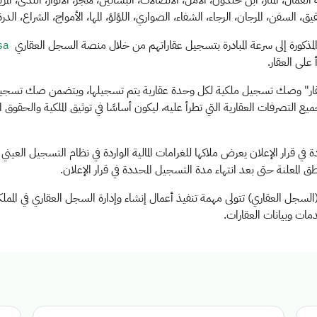
العمال، المنار، ابن خلدون، الأمل، الاتصالات، البساتين، هجر، الأنوار، الندى، ا
 السفن، المرجان، الرجاء، الشفاء، الصواري، اللؤلؤ، المها، الأمواج، الشراع، الدرة،
لمذكورة إلى سرعة المبادرة بتسجيل عقاراتهم من خلال منصة السجل العقاري
sa
على العقار.
ار" وصك تسجيل ملكية لكل وحدة عقارية يتم تسجيلها، ويتضمن صك تسجيل الملك
التصرفات العقارية التي تطرأ عليه، ليكون أساسًا في توثيق الملكية والحقوق العقا
في قرار الإعلان يعرض ملاكها للغرامات المالية الواردة في نظام التسجيل العيني
 المعلنة حتى بعد انتهاء مدة التسجيل المحددة في قرار الإعلان.
(السجل العقاري) تتولى مهمة تنفيذ أعمال إنشاء وإدارة السجل العقاري في المملك
مات وبيانات العقارات
.