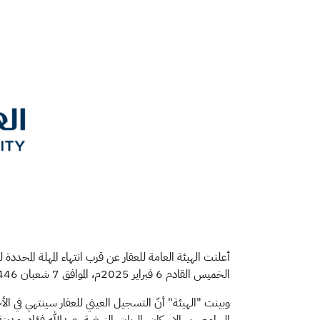
الخميس القادم 6 فبراير 2025م، الموافق 7 شعبان 1446هــ.
وبينت "الهيئة" أنّ التسجيل العيني للعقار سينتهي في الأحي