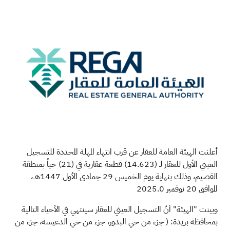
أعلنت الهيئة العامة للعقار عن قرب انتهاء المهلة المحددة للتسجيل
العيني الأول للعقار لـ (14.623) قطعة عقارية في (21) حياُ بمنطقة
القصيم، وذلك بنهاية يوم الخميس 29 جمادى الأول 1447هــ،
الموافق 20 نوفمبر 2025.0
وبينت "الهيئة" أنّ التسجيل العيني للعقار سينتهي في الأحياء التالية
بمحافظة بريدة: ( جزء من حي البدور، جزء من حي الدعيسة، جزء من