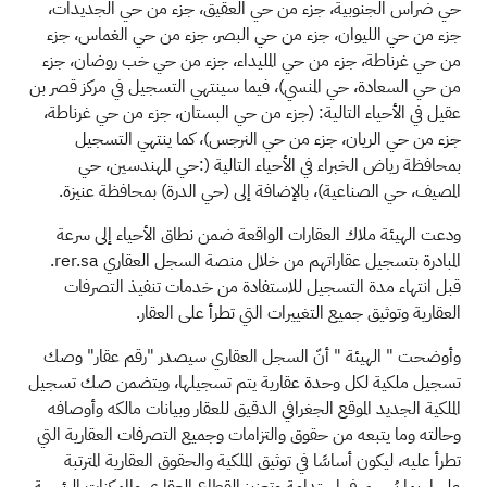
حي ضراس الجنوبية، جزء من حي العقيق، جزء من حي الجديدات،
جزء من حي الليوان، جزء من حي البصر، جزء من حي الغماس، جزء
من حي غرناطة، جزء من حي المليداء، جزء من حي خب روضان، جزء
من حي السعادة، حي المنسي)، فيما سينتهي التسجيل في مركز قصر بن
عقيل في الأحياء التالية: (جزء من حي البستان، جزء من حي غرناطة،
جزء من حي الريان، جزء من حي النرجس)، كما ينتهي التسجيل
بمحافظة رياض الخبراء في الأحياء التالية (:حي المهندسين، حي
المصيف، حي الصناعية)، بالإضافة إلى (حي الدرة) بمحافظة عنيزة.
ودعت الهيئة ملاك العقارات الواقعة ضمن نطاق الأحياء إلى سرعة
المبادرة بتسجيل عقاراتهم من خلال منصة السجل العقاري
rer.sa
.
قبل انتهاء مدة التسجيل للاستفادة من خدمات تنفيذ التصرفات
العقارية وتوثيق جميع التغييرات التي تطرأ على العقار.
وأوضحت
"
الهيئة " أنّ السجل العقاري سيصدر "رقم عقار" وصك
تسجيل ملكية لكل وحدة عقارية يتم تسجيلها، ويتضمن صك تسجيل
الملكية الجديد الموقع الجغرافي الدقيق للعقار وبيانات مالكه وأوصافه
وحالته وما يتبعه من حقوق والتزامات وجميع التصرفات العقارية التي
تطرأ عليه، ليكون أساسًا في توثيق الملكية والحقوق العقارية المترتبة
عليها، بما يُسهم في استدامة وتعزيز القطاع العقاري والممكنات الرئيسة