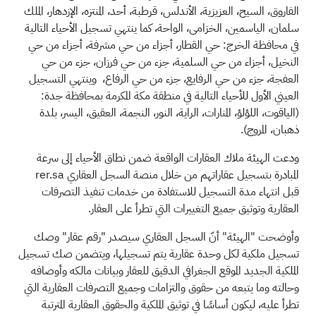
الفاروق، السيح، العزيزية، الأندلس، قرطبة، أحد، المنتزه، الإزدهار، الملك
سلمان، الياسمين، الخزامى، الواحة، كما ينتهي تسجيل الأحياء التالية
في محافظة الخرج: حي القطار، أجزاء من حي مشرفة، أجزاء من حي
النخيل، أجزاء من حي السلمية، جزء من حي فرزان، جزء من حي
العفجة، جزء من حي الرفايع، جزء من حي الرفاع، وينتهي التسجيل
العيني الأول للأحياء التالية في منطقة مكة المكرمة بمحافظة جدة:
(الياقوت، اللؤلؤ، المنارات، الراية، النور، النجمة، العقيق، اليسر، بلدة
ذهبان، المروج)
.
ودعت الهيئة ملاك العقارات الواقعة ضمن نطاق الأحياء إلى سرعة
المبادرة بتسجيل عقاراتهم من خلال منصة السجل العقاري
rer.sa
قبل انتهاء مدة التسجيل للاستفادة من خدمات تنفيذ التصرفات
العقارية وتوثيق جميع التغييرات التي تطرأ على العقار
.
وأوضحت "الهيئة" أنّ السجل العقاري سيصدر "رقم عقار" وصك
تسجيل ملكية لكل وحدة عقارية يتم تسجيلها، ويتضمن صك تسجيل
الملكية الجديد الموقع الجغرافي الدقيق للعقار وبيانات مالكه وأوصافه
وحالته وما يتبعه من حقوق والتزامات وجميع التصرفات العقارية التي
تطرأ عليه، ليكون أساسًا في توثيق الملكية والحقوق العقارية المترتبة