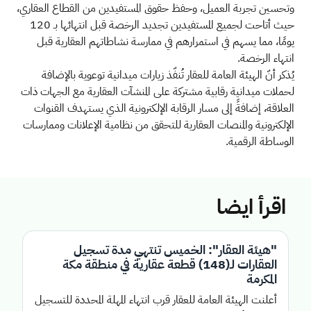
وتحسين تجربة العميل، وحفظ حقوق المستفيدين من القطاع العقاري، 
حيث أتاحت لجميع المستفيدين تجديد الرخصة قبل انتهائها بـ 120 
يومًا، مما يسهم في استمرارهم في ممارسة نشاطاتهم العقارية قبل 
انتهاء الرخصة
.
يُذكر أنّ الهيئة العامة للعقار تُنفّذ زيارات ميدانية توعوية بالإضافة 
لحملات ميدانية رقابية مشتركة على المنشآت العقارية مع الجهات ذات 
العلاقة، إضافةً إلى مسار الرقابة الإلكترونية الذي يستهدف القنوات 
الإلكترونية والمنصات العقارية للتحقق من نظامية الإعلانات وممارسات 
الوساطة الرقمية
.
اقرأ ايضا
"هيئة العقار": الخميس تنتهي مدة تسجيل
العقارات لـ(148) قطعة عقارية في منطقة مكة
المكرمة
أعلنت الهيئة العامة للعقار قرب انتهاء المهلة المحددة للتسجيل