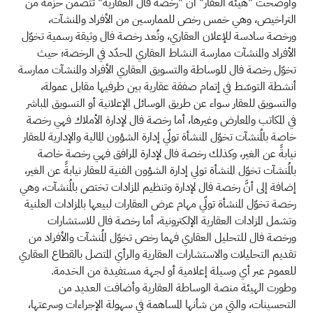
وأوضحت "هيئة العقار" أنّ "رخصة فال العقارية" تتضمن حزمة من 
التراخيص، وهي خمس رخص للممارسين من الأفراد والمنشآت، 
ورخصة سادسة للإعلان العقاري، وتُعد رخصة فال وثيقة رسمية تخوّل 
الأفراد والمنشآت ممارسة النشاط العقاري المحدّد في الرخصة؛ حيث 
تخوّل رخصة فال للوساطة والتسويق العقاري الأفراد والمنشآت ممارسة 
أنشطة التوسّط في إتمام صفقة عقارية بين طرفيها مقابل عمولة، 
والتسويق للعقار سواء عن طريق الوسائل الإعلانية أو التسويق المباشر 
في المكاتب والمعارض وغيرها، أما رخصة فال لإدارة الأملاك فهي رخصة 
خاصة بالمُنشآت تخوّل المنشأة تولّي إدارة الشؤون المالية والإدارية للعقار 
نيابةً عن الغير، وكذلك رخصة فال لإدارة المرافق فهي رخصة خاصة 
بالمُنشآت تخوّل المنشأة تولي إدارة الشؤون الفنية للعقار نيابةً عن الغير، 
إضافة إلى أنَّ رخصة فال لإدارة وتنظيم المزادات تختص بالمُنشآت، وهي 
رخصة تخوّل المنشأة تولّي مهام عرض العقارات لبيعها بالمزادات العلنية 
وتشمل المزادات العقارية الإلكترونية، أما رخصة فال للاستشارات 
ورخصة فال للتحليل العقاري فهما رخص تخوّل المُنشآت والأفراد من 
تقديم التحليلات والاستشارات العقارية والرأي المتصل بالقطاع العقاري 
للعموم عبر أي وسيلة إعلامية أو لجهة مستفيدة من الخدمة
.
وطورت الهيئة منصة الوساطة العقارية وأضافت العديد من 
التحسينات، والتي من شأنها المساهمة في سهولة الإجراءات وسرعتها، 