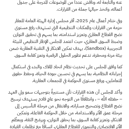
عنه والتابعة له، وناقش عدداً من الموضوعات المدرجة على جدول
أعماله، واتخذ حيالها جملة من القرارات.
وفي ختام أعمال عام 2025، أقر مجلس إدارة الهيئة العامة للعقار
حزمة من القرارات والممكنات التنظيمية التي تستهدف رفع مستوى
نضج القطاع العقاري وتعزيز استدامته، بما يسهم في تحقيق التوازن
وضبط السوق العقاري، حيث اعتمد المجلس الإطار التنظيمي للبيئة
التجريبية (Sandbox)، بهدف تمكين الابتكار في التقنية العقارية ضمن
بيئة مرنة ومحفزة، تدعم تطوير الحلول الرقمية وتعزز كفاءة السوق.
كما وافق المجلس على تحديث نظام اتحاد الملاك، والبدء في استكمال
إجراءاته النظامية، بما يسهم في تحسين جودة الحياة، وحفظ حقوق
المتعاملين، ورفع مستوى الحوكمة في المجمعات العقارية.
وأكد المجلس أن هذه القرارات تأتي مستنيرةً بتوجيهات سمو ولي العهد
– حفظه الله – ، وانطلاقًا من التوجه نحو عامٍ قادم يستهدف ترسيخ
نضج القطاع وتصحيح مساراته، والانتقال من مرحلة التأسيس إلى
مرحلة عمق الأثر والاستدامة، من خلال الحوكمة الفاعلة، وتمكين
الابتكار، وتعزيز كفاءة السوق، بما يحقق التوازن، ويرسّخ الثقة، ويعظّم
الأثر الاقتصادي والتنموي للقطاع العقاري، اتساقًا مع تطلعات القيادة