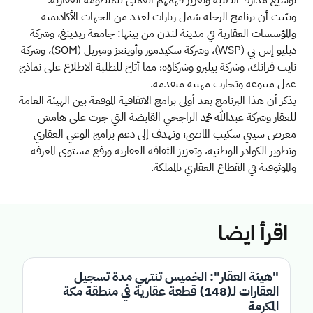
وبيّنت أن برنامج الرحلة شمل زيارات لعدد من الجهات الأكاديمية
والمؤسسات العقارية في مدينة لندن من بينها: جامعة ريدينغ، وشركة
دبليو إس بي (WSP)، وشركة سكيدمور وأوينغز وميريل (SOM)، وشركة
نايت فرانك، وشركة بيلبرو وشركاؤه؛ مما أتاح للطلبة الاطلاع على نماذج
عمل متنوعة وتجارب مهنية متقدمة.
يذكر أن هذا البرنامج يعد أولى برامج الاتفاقية الموقعة بين الهيئة العامة
للعقار وشركة عبدالله محمد الراجحي القابضة التي جرت على هامش
معرض سيتي سكيب الماضي؛ وتهدف إلى دعم برامج الوعي العقاري
وتطوير الكوادر الوطنية، وتعزيز الثقافة العقارية ورفع مستوى المعرفة
والموثوقية في القطاع العقاري بالمملكة.
اقرأ ايضا
"هيئة العقار": الخميس تنتهي مدة تسجيل
العقارات لـ(148) قطعة عقارية في منطقة مكة
المكرمة