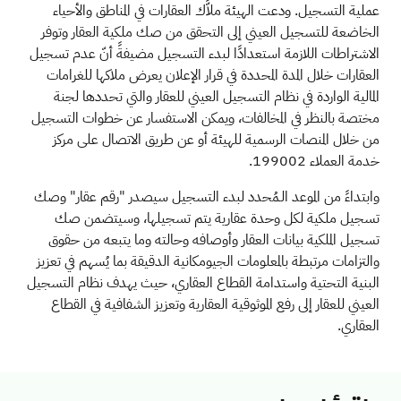
عملية التسجيل. ودعت الهيئة ملاَّك العقارات في المناطق والأحياء
الخاضعة للتسجيل العيني إلى التحقق من صك ملكية العقار وتوفر
الاشتراطات اللازمة استعدادًا لبدء التسجيل مضيفةً أنّ عدم تسجيل
العقارات خلال المدة المحددة في قرار الإعلان يعرض ملاكها للغرامات
المالية الواردة في نظام التسجيل العيني للعقار والتي تحددها لجنة
مختصة بالنظر في المخالفات، ويمكن الاستفسار عن خطوات التسجيل
من خلال المنصات الرسمية للهيئة أو عن طريق الاتصال على مركز
خدمة العملاء 199002.
وابتداءً من الموعد الـمُحدد لبدء التسجيل سيصدر "رقم عقار" وصك
تسجيل ملكية لكل وحدة عقارية يتم تسجيلها، وسيتضمن صك
تسجيل الملكية بيانات العقار وأوصافه وحالته وما يتبعه من حقوق
والتزامات مرتبطة بالمعلومات الجيومكانية الدقيقة بما يُسهم في تعزيز
البنية التحتية واستدامة القطاع العقاري، حيث يهدف نظام التسجيل
العيني للعقار إلى رفع الموثوقية العقارية وتعزيز الشفافية في القطاع
العقاري.