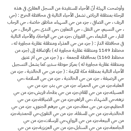
وأوضحت الهيئة أنّ الأحياء المستفيدة من السجل العقاري في هذه
المرحلة بمنطقة الرياض تشمل الأحياء التالية في محافظة الخرج : (حي
الريف ، حي الصافي ، جزء من حي السهباء، مناطق خاصة ، حي الرحاب
، حي النسيم، حي النفل ، حي التعاون ،حي الندى ،حي الرمال ، حي
المنار ، حي الثليماء ،حي القروان ،جزء من حي الواحة)، والأحياء التالية
في محافظة الدلم : (
جزء من حي العذراء ومنطقة عقارية مجاورة له ،
مخطط 1149 ومنطقة عقارية مجاورة له ) بالإضافة إلى (جزء من
مخطط 1160) بمحافظة المجمعة ، و ( جزء من حي ام عنيق
ومنطقة عقارية مجاورة له ) بمركز حوطة سدير، كما يشمل التسجيل
الأحياء التالية بمنطقة مكة المكرمة : ( جزء من حي الخالدية ، جزء من
حي الرصيفة ، جزء من حي الخالدية ، جزء من حي السلامة ،حي
العقبة،جزء من حي الحمراء، جزء من حي بدر، جزء من حي
العسيله،جزء من حي المقام،جزء من حي بطحاء قريش،جزء من حي
نزهه،حي الشهداء ،حي الزاهر،جزء من حي الضيافة،جزء من حي
الحطيم،جزء من حي معاد،جزء من حي جرهم الجنوبي، جزء من حي
الخالدية،جزء من حي المسفلة، جزء من حي التقوى،حي المحمدية،جزء
من حي البيعة،جزء من حي الروابي،حي المرسلات،جزء من حي
الجامعة،جزء من حي السنابل،جزء من حي العزيزية،جزء من حي