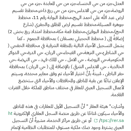
العدل،جزء من حي الخنساء،جزء من حي المعابدة ،جزء من حي
الروضة،جزء من حي الاندلس،جزء من حي ريع ذاخر،مخطط تقسيم
ارض عبد الله علي احمد الهيج،مخطط البوابة رقم 11، مخطط
جوهرة العسيلة،مخطط تقسيم ارض المطلق والجفري (شارع
الحج)،مخطط البوقري،مخطط قمة مكة،مخطط امتداد ريع بخش 2)
إضافةً إلى (
مخطط الحجيلي بعسفان ) بمحافظة الجموم ، كما
يشمل التسجيل الأحياء التالية بالمنطقة الشرقية في محافظة الخفجي (
حي الشاطئ،حي النزهة،حي الفيحاء،حي الريان، حي الدرة،حي الدوائر
الحكومية،حي الروضة ، حي الامل ، حي الملك فهد ، حي النهضة ،حي
الخالدية ، حي الاندلس الشرقي ) بالإضافة إلى ( حي الريان ) بمحافظة
حفر الباطن
، مُبينةً بأنَّ اختيار الأحياء تم وفق معايير محددة، وسيتم
الإعلان تباعًا عن بقية المناطق والمحافظات والأحياء التي ستخضع
لأعمال التسجيل العيني للعقار في مختلف مناطق المملكة خلال الفترات
القادمة
.
وأشارت" هيئة العقار " أنَّ التسجيل الأول للعقارات في هذه المناطق
والأحياء سيكون مُتاحًا عن طريق منصة السجل العقاري الإلكترونية
ht
tps://rer.sa
/
أو عن طريق مراكز الخدمة، مشيرةً أنّ التسجيل
العيني يشترط وجود صك ملكية مستوفِ للمتطلبات النظامية لإتمام