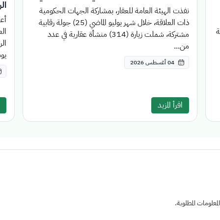
ال
نفذت الهيئة العامة للعقار، بمشاركة الجهات الحكومية
أعل
ذات العلاقة، خلال شهر يوليو الماضي (25) جولة رقابية
قة
مشتركة، شملت زيارة (314) منشأة عقارية في عدد
الر
من...
يوم
04 أغسطس 2026
اقرأ المزيد
علومات المطلوبة.