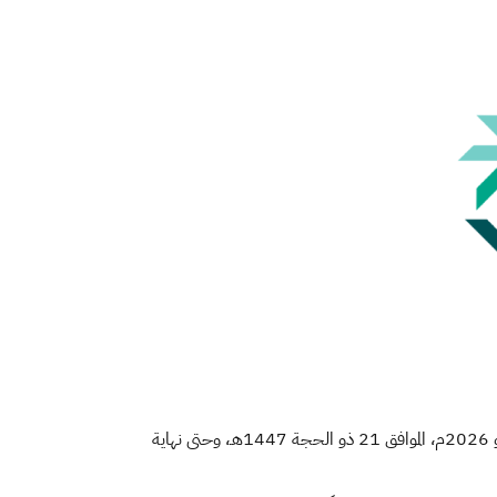
2) حيًا بمنطقة مكة المكرمة، ابتداءً من 07 يونيو 2026م، الموافق 21 ذو الحجة 1447هـ، وحتى نهاية