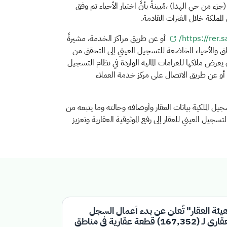
 من حي الهدا) ،مُبينةً بأنَّ اختيار الأحياء تم وفق
لمملكة خلال الفترات القادمة
.
https://rer.sa
أو عن طريق مراكز الخدمة، مشيرةً
طق والأحياء الخاضعة للتسجيل العيني إلى التحقق من
يعرض ملاكها للغرامات المالية الواردة في نظام التسجيل
 أو عن طريق الاتصال على مركز خدمة العملاء
الملكية بيانات العقار وأوصافه وحالته وما يتبعه من
جيل العيني للعقار إلى رفع الموثوقية العقارية وتعزيز
يئة العقار" تُعلن عن بدء أعمال السجل
العقاري لـ (167,352) قطعة عقارية في مناطق