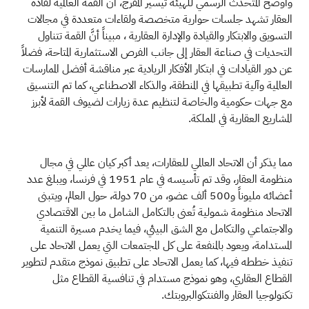
وأوضح المتحدث الرسمي للهيئة تيسير المفرج، أن القمة العالمية لقادة
العقار تشهد جلسات حوارية متخصصة ولقاءات متعددة في مجالات
التسويق والابتكار والقيادة والإدارة العقارية ، مبيناً أنَّ القمة تتناول
التحديات في صناعة العقار إلى جانب الفرص الاستثمارية المتاحة، فضلاً
عن دور القيادات في ابتكار الأفكار الريادية عبر مناقشة أفضل الممارسات
العالمية وآلية تطبيقها في المنطقة، والذكاء الاصطناعي، كما تم التنسيق
مع جهات حكومية والخاصة لتنظيم عدة زيارات لضيوف القمة لأبرز
المشاريع العقارية في المملكة.
مما يذكر أن الاتحاد العالمي للعقارات، يعد أكبر كيان عالمي في مجال
منظومة العقار، وقد تم تأسيسه في عام 1951 في فرنسا، ويبلغ عدد
أعضائه مليوناً و500 ألف عضو، من 70 دولة، حول العالم، ويتبنى
الاتحاد منظومة شمولية تُعنى بالتكامل الشامل ما بين الاقتصادي
والاجتماعي والتكامل مع الشق البيئي، فيما يخدم مسيرة التنمية
المستدامة، ويعود بالمنفعة على كل المجتمعات التي يعمل الاتحاد على
تنفيذ خططه فيها، كما يعمل الاتحاد على تطبيق نموذج متقدم لتطوير
القطاع العقاري، وهو نموذج مستدام في تنافسية القطاع مثل
تكنولوجيا العقار والفنتكوالبروبتك.