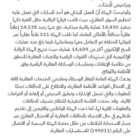
وتراخيص المُنشآت.
وأوضحتْ الهيئة أنّ العمل الميداني هو أحد المسارات التي تعمل عليه
لتنظيم السوق العقاري، حيث قامت فرقها الرقابية خلال الفترة ذاتها
بتنفيذ 14,430 عملية رقابية ميدانية، نتج عنها رصد 14,538 إعلاناً
عقارياً مخالفاً بالأماكن العامة، كما تلقت الهيئة 511 بلاغاً عقارياً عبر
قنواتها المختلفة تم التعامل معها ومعاجلتها، فيما بلغ عدد عمليات
المسح الإلكتروني أكثر من 14,609 عملية، حيث تنتهج الهيئة الرقابة
الإلكترونية التي تستهدف القنوات الرقمية والمنصات العقارية للتحقق
من نظامية الإعلانات وممارسات الوساطة العقارية الرقمية وفق
الأنظمة واللوائح.
ودعتْ الهيئة العامة للعقار الوسطاء ومقدمي الخدمات العقارية كافة
إلى الامتثال لقواعد الأنظمة العقارية، والاطلاع على المخالفات تجنبًا
للعقوبات والتي تشمل الإنذارات وتعليق الترخيص أو إلغاءه أو الغرامات
المالية، وقد حددت اللائحة التنفيذية للنظام تصنيف المخالفات
والعقوبات المقررة لها، كما دعت الهيئة المواطنين والمقيمين إلى تقديم
بلاغاتهم في حال الاشتباه بالمخالفات العقارية أو الاحتيال العقاري عبر
مسار الاستجابة للبلاغات من خلال منصة الهيئة الرسمية أو الاتصال
على الرقم (199011) للاستفسارات العقارية.