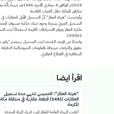
2024م الموافق 4 جما
مناطق المملكة خلال الفترات القادمة.
التسجيل العيني يشترط وجود صك ملكية مستوفِ للمتطلبات
ملكية العقار وتوفر الاشتراطات اللازمة استعدادًا لبدء
199002.
وابتداءً من الموعد الـمُحدد لبدء التسجيل سيصدر "رقم
حقوق والتزامات مرتبطة بالمعلومات الجيومكانية الدقيقة بم
الشفافية في القطاع العقاري.
اقرأ ايضا
"هيئة العقار": الخميس تنتهي مدة تسجيل
العقارات لـ(148) قطعة عقارية في منطقة مكة
المكرمة
أعلنت الهيئة العامة للعقار قرب انتهاء المهلة المحددة