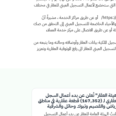
المناطق والأحياء التي ستخضع لأعمال التسجيل العيني للعقار في مختلف
وأوضحتْ "هيئة العقار" أنَّ التسجيل الأول للعقارات في هذه المنطقة سيكون مُتاحًا عن طريق منصة السجل العقاري الإلكترونية https://rer.sa/ أو عن طريق مراكز الخدمة ، مشيرةً أنّ
 والأحياء الخاضعة للتسجيل العيني إلى التحقق من صك
ئة أو عن طريق الاتصال على مركز خدمة العملاء
الملكية بيانات العقار وأوصافه وحالته وما يتبعه من
جيل العيني للعقار الى رفع الموثوقية العقارية وتعزيز
يئة العقار" تُعلن عن بدء أعمال السجل
العقاري لـ (167,352) قطعة عقارية في مناطق
رياض والقصيم وتبوك وحائل والشرقية
نتْ الهيئة العامة للعقار عن بدء أعمال التسجيل