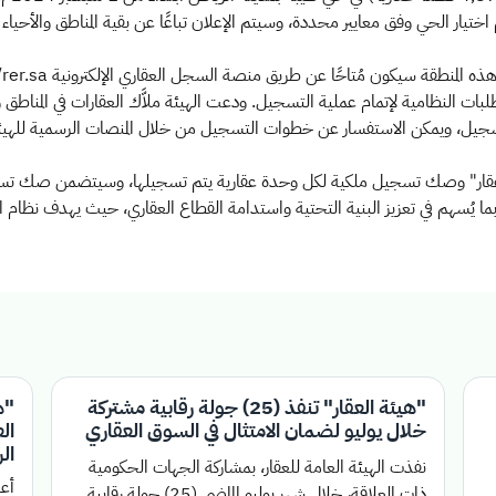
دى الآخرة 1446هـ، مبينةً بأنَّه تم اختيار الحي وفق معايير محددة، وسيتم الإعلان تباعًا عن بقية 
 النظامية لإتمام عملية التسجيل. ودعت الهيئة ملاَّك العقارات في المناطق
 التسجيل، ويمكن الاستفسار عن خطوات التسجيل من خلال المنصات الرسمية للهي
 عقار" وصك تسجيل ملكية لكل وحدة عقارية يتم تسجيلها، وسيتضمن صك تسجيل 
ا يُسهم في تعزيز البنية التحتية واستدامة القطاع العقاري، حيث يهدف نظام التس
"هيئة العقار" تنفذ (25) جولة رقابية مشتركة
"ه
خلال يوليو لضمان الامتثال في السوق العقاري
ال
نفذت الهيئة العامة للعقار، بمشاركة الجهات الحكومية
أعل
ذات العلاقة، خلال شهر يوليو الماضي (25) جولة رقابية