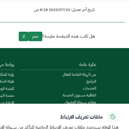
تاريخ أخر تعديل: 2025/07/10 8:18 ص
هل كانت هذه الصفحة مفيدة؟
نعم
لا
نظرة عامة
روابط مه
عن الهيئة العامة للعقار
رؤية المملكة
البرامج
هيئة الحك
الخدمات
المنصة الو
اتفاقية مستوى الخدمة
منصة البيا
معايير سهولة الوصول
الإبلاغ عن
الأخبار والإعلانات
منصة است
ملفات تعريف الارتباط
الروزنامة العقارية
ميزانية ال
البيانات المفتوحة
منصة الخدم
هذا الموقع يستخدم ملفات تعريف الارتباط الخاصة للتأكد من سهولة الا