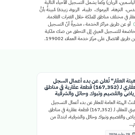
الياسمين،
الريان) وكما يشمل التسجيل الأحياء التالية
دس، النزهة، اليرموك، طيبة، الربوة، زبيدة)
مُبينةً بأنَّ
قار في مختلف مناطق المملكة خلال الفترات القادمة.
أو عن طريق مراكز الخدمة ، مشيرةً أنّ التسجيل
 الخاضعة للتسجيل العيني إلى التحقق من صك ملكية
ق الاتصال على مركز خدمة العملاء 199002.
يئة العقار" تُعلن عن بدء أعمال السجل
العقاري لـ (167,352) قطعة عقارية في مناطق
رياض والقصيم وتبوك وحائل والشرقية
نتْ الهيئة العامة للعقار عن بدء أعمال التسجيل
العيني للعقار، لـ (167,352) قطعة عقارية في مناطق
ياض والقصيم وتبوك وحائل والشرقية، ابتداءً من
...
29 يوليو 2026