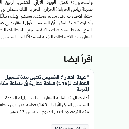
والسحابين:
( الندى، الورود، التراثي، القدس، الربيع، ال
بمدينة رياض الخبراء:( الخزان، الحزم، الملك سلمان بن 
اختيار الأحياء تم وفق معايير محددة، وسيتم الإعلان تباع
وأشارت ”هيئة العقار" أنَّ التسجيل الأول للعقارات في هذ
العيني يشترط وجود صك ملكية مستوفِ للمتطلبات النظامي
العقار وتوفر الاشتراطات اللازمة استعدادًا لبدء التسجيل
اقرأ ايضا
"هيئة العقار": الخميس تنتهي مدة تسجيل
العقارات لـ(148) قطعة عقارية في منطقة مكة
المكرمة
أعلنت الهيئة العامة للعقار قرب انتهاء المهلة المحددة
للتسجيل العيني الأول لـ (148) قطعة عقارية في منط
مكة المكرمة، وذلك بنهاية يوم الخميس 23 صفر...
04 أغسطس 2026