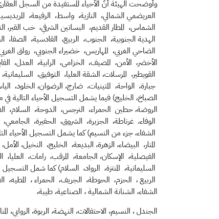
وأوضحت الهيئة أنّ الأحياء
المستفيدة من السجل العقاري ف
العريضمي
الشمالي، النازية، واسط، الرفيعة، المريديسية
الشماس، المطار القديم، البساتين الشرقي، خب القبر، ا
الهدية الجنوبية، الجنوب، الربيع، القادسية، الصفا، ال
الضا
حي
الغربي، المهاريس، خضيراء الجنوبي، رواق الغربي
الأخضر، الأمن، المصيف، الخزامى، الرابية، العدل، الفا
القويطير، المرسلات، الشقة العليا، التوفيق، السليمانية،
جبارة، الواحة، المتينيات، ضارج،
الرضوان، الخلود، الي
الصباخ، الخليج) فيما يشمل التسجيل الأحياء التالية في مد
الروضة، حطين الحمراء، النرجس، الدوحة، السلام، الفيحا
الوفاء، غرناطة، الجزيرة، الشروق، الحفيرة، الجامعي، ال
الشفاء، جزء من النسيم) كما يشمل التسجيل الأحياء التالي
المنار، البيضاء،
الزهرة،
البديعة، الخليج، النخيل، الأمل، 
الفيصلية، الإسكان، الجامعة، المرقب، رامات، العليا، ا
السليمانية، المنتزة، الرواد، السلام) كما شمل التسجيل 
الربيع ، الحزم، الحوطة، الجريف، الحمراء ، المطيه، القد
الشفاء، الشنانة الشمالية ، الصناعية، طيبة،
الجندل ، النسيم، الاحتفالات، النهضة، الربوة، الروابي، المن