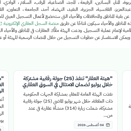
ربوة، المنار، البساتين، الرفيعة ، المجد، الصناعية، المرقب، السلام ، الوادي، 
عبدالعزيز، القادسية، الجزيرة، النفيد، النهضة، أحد، الجامعة ، التعاون، الق
ًا عن بقية المناطق والمحافظات والأحياء التي ستخضع لأعمال التسجيل العيني للع
ه المناطق والأحياء سيكون مُتاحًا عن طريق
منصة السجل العقاري الإلكترونية
ة لإتمام عملية التسجيل. ودعت الهيئة ملاَّك العقارات في المناطق والأحياء
، ويمكن الاستفسار عن خطوات التسجيل من خلال المنصات الرسمية للهيئة أو عن طري
"هيئة العقار" تنفذ (25) جولة رقابية مشتركة
"ه
خلال يوليو لضمان الامتثال في السوق العقاري
ال
نفذت الهيئة العامة للعقار، بمشاركة الجهات الحكومية
أعل
ذات العلاقة، خلال شهر يوليو الماضي (25) جولة رقابية
قة
مشتركة، شملت زيارة (314) منشأة عقارية في عدد
الر
من...
يوم
04 أغسطس 2026