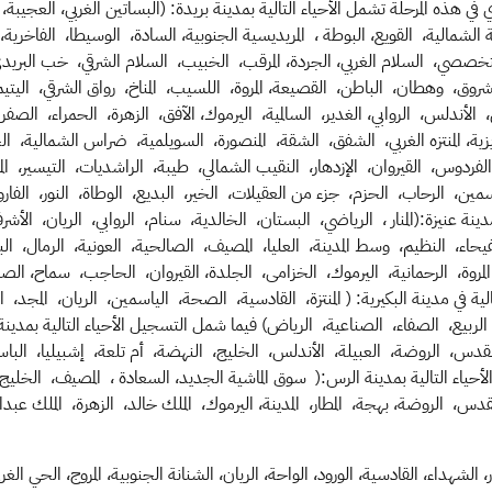
ي هذه المرحلة تشمل الأحياء التالية بمدينة بريدة: (البساتين الغربي،
العجيبة، 
الشمالية، القويع، البوطة ، المريديسية
الجنوبية، السادة، الوسيطا، الفاخرية،
لتخصصي، السلام الغربي، الجردة، المرقب، الخبيب، السلام الشرقي، خب البري
شروق، وهطان، الباطن، القصيعة، المروة، اللسيب، المناخ، رواق الشرقي، اليت
، الأندلس، الروابي،
الغدير، السالمية، اليرموك، الآفق، الزهرة، الحمراء، الصفراء
يزية، المنتزه الغربي، الشفق، الشقة، المنصورة، السويلمية، ضراس الشمالية، 
 الفردوس، القيروان، الإزدهار، النقيب الشمالي، طيبة، الراشديات، التيسير، ال
اسمين، الرحاب، الحزم، جزء من
العقيلات، الخير، البديع، الوطاة، النور، الفاروق،
ينة عنيزة:(المنار ، الرياضي، البستان، الخالدية، سنام، الروابي، الريان، الأشرف
ء، النظيم، وسط المدينة، العليا، المصيف، الصالحية، العونية، الرمال، البوي
مروة، الرحمانية، اليرموك، الخزامى، الجلدة، القيروان، الحاجب، سماح، الصنا
ة في مدينة البكيرية:
( المنتزة، القادسية، الصحة، الياسمين، الريان، المجد، 
الربيع، الصفاء، الصناعية، الرياض) فيما شمل التسجيل الأحياء التالية بمدينة 
لقدس، الروضة، العبيلة، الأندلس، الخليج، النهضة، أم تلعة، إشبيليا، الباست
الأحياء التالية بمدينة الرس:( سوق الماشية الجديد، السعادة ، المصيف، الخلي
س، الروضة، بهجة، المطار، المدينة، اليرموك، الملك خالد، الزهرة، الملك عبدال
ار، الشهداء، القادسية، الورود، الواحة، الريان، الشنانة الجنوبية، المروج، الحي ال