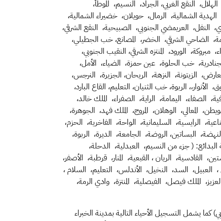
الهلال، النقع الغربي، الجراد، النسيم، الموطأ،
 الهدية الشمالية، الرمال، حويلان، خضيراء الشمالية،
دي، النفل، العريمضي
الجنوبي، الصبيحية، النقع الشرقي،
يمة، الضاحي
الشرقي، الخضر، المصانع،
خب
الجطيلي،
، مبروكة، الورود، المنتزه الشرقي، النقيب الجنوبي،
الجنادرية، خب الحلوة، عين حمزة، الضياء، الأمل،
معارض، الزيتونة، النزهة، الريحان، الجزيرة، النرجس،
 الأنوار،، الربوة، خب الثنيان، التعليم، القاع البارد،
ية، الصفاء، اليمامة، الراية، الصفراء، الملك خالد،
طن، المعالي، الوهلان، المروج، الملك فهد، الجوهرة،
عية، الرايسية، السليمانية، الواحة، الفاخرية، الحزم،
النهضة، البساتين، الروضة، الجامعة، الديرة، الربوة،
البدائع:
( جزء من النسيم، العبدلية، الدحلة،
ين، القادسية، الريان ،
القبعية، المنار، قرطبة، الأصفر،
ج ، العبيل، السد، النخيل، الأندلس، التعليم، السلام ،
عزيز، الملك فيصل، الفيصلية، المنتزة، وادي الرمة،
غربي) كما يشمل التسجيل الأحياء التالية بمدينة الخبراء