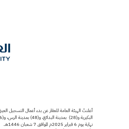
أعلنتْ الهيئة العامة للعقار عن بدء أعمال التسجيل العيني للعقار لـ (351،334 قطعة ع
نهاية يوم 6 فبراير 2025م الموافق 7 شعبان 1446هـ.