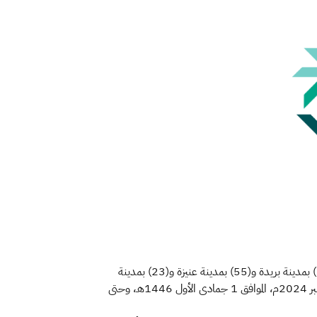
بمنطقة القصيم منها (130) بمدينة بريدة و(55) بمدينة عنيزة و(23) بمدينة
البكيرية و(28) بمدينة البدائع، و(48) بمدينة الرس، و(16) بمدينة الخبراء والسحابين، و(16) بمدينة رياض الخبراء، ابتداءً من 3 نوفمبر 2024م، الموافق 1 جمادى الأول 1446هـ، وحتى