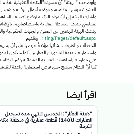
وأوضحت "الهيئة" أنّ مسودة"اللائحة التنفيذية لنظام ا
العشوائية وغير النظامية، وحوكمة أعمال الرقابة والامتثال
وأشارت الهيئة إلى أنّ مواد اللائحة توضح تصنيف المساهم
بممارسي نشاط الوساطة العقارية واختصاصاتهم، بالإضافة
ودعتْ الهيئة المهتمين من العموم والجهات الحكومية وال
ting/Pages/default.aspx
وتقديم
الملاحظات والمقترحات بشأنها مؤكدةً حرصها على أنْ يسهم ا
واستثمارية جديدة للمطورين العقاريين، كما سيكون له دو
على ممارسة المساهمات العقارية العشوائية وغير النظامية،
كما أنَّ النظام سيتيح خلق فرص استثمارية واعدة للمُنشآت 
اقرأ ايضا
"هيئة العقار": الخميس تنتهي مدة تسجيل
العقارات لـ(148) قطعة عقارية في منطقة مكة
المكرمة