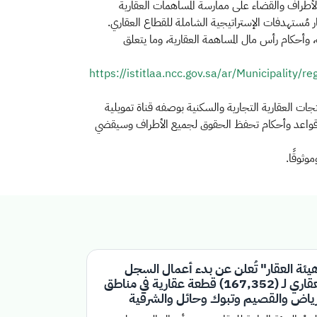
أطراف والقضاء على ممارسة المساهمات العقارية
طار مُستهدفات الإستراتيجية الشاملة للقطاع العقاري
.
 وأحكام رأس مال المساهمة العقارية، وما يتعلق
https://istitlaa.ncc.gov.sa/ar/Municipality/
تجات العقارية التجارية والسكنية بوصفه قناة تمويلية
ه من قواعد وأحكام تحفظ الحقوق لجميع الأطراف وسيقضي
وثوقًا
.
يئة العقار" تُعلن عن بدء أعمال السجل
العقاري لـ (167,352) قطعة عقارية في مناطق
رياض والقصيم وتبوك وحائل والشرقية