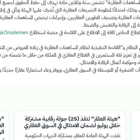
لمساهمات العقارية" تتضمن ستة وثلاثين مادة تهدف إلى حفظ الحقوق لجميع ال
، وذلك امتدادًا لمنظومة التشريعات العقارية التي تُشرف عليها الهيئة وتأتي في إ
ات العقارية وتصنيف المطورين العقاريين، وإجراءات ترخيص المساهمات العقارية،
 إلى الرقابة والتفتيش والضبط
.
قطاع الخاص كافة إلى الاطلاع على اللائحة في منصة استطلاع
rega/Implemen
لنظام و"اللائحة التنفيذية لنظام المساهمات العقارية في زيادة المعروض من المن
ر في تعزيز ثقة المستثمرين في القطاع العقاري في المملكة من خلال ما تضمنَ
 وحوكمة أعمال الرقابة والامتثال
.
الصغيرة أو المتوسطة في السوق العقاري، ويوفر وعاء استثماريًا عقاريًا جديدًا وم
"هيئة العقار" تنفذ (25) جولة رقابية مشتركة
"ه
خلال يوليو لضمان الامتثال في السوق العقاري
ال
نفذت الهيئة العامة للعقار، بمشاركة الجهات الحكومية