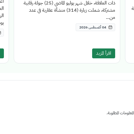
أعل
ذات العلاقة، خلال شهر يوليو الماضي (25) جولة رقابية
قة
مشتركة، شملت زيارة (314) منشأة عقارية في عدد
الر
من...
يوم
04 أغسطس 2026
اقرأ المزيد
علومات المطلوبة.