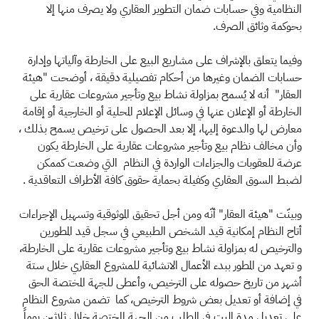
النظامية وفي حسابات ضمان التطوير العقاري ولا يصرف منها إلا
بحوكمة وثائق الصرف.
وفيما يتعلق بالإشراف على مشاريع البيع على الخارطة وآلياتها وإدارة
حسابات الضمان وغيرها من أحكام تفصيلية دقيقة ، أوضحت "هيئة
العقار" أنه لا يُسمح بمزاولة نشاط بيع وتأجير مشروعات عقارية على
الخارطة أو الإعلان عنها في وسائل الإعلام المحلية أو الخارجية أو إقامة
معارض لها والدعوة إليها، إلا بعد الحصول على ترخيص يسمح بذلك ،
وأن مخالف نظام بيع وتأجير مشروعات عقارية على الخارطة يكون
عرضة للعقوبات والجزاءات الواردة في النظام التي وضعت كممكن
لضبط السوق العقاري وكفيلة بحماية حقوق كافة الأطراف التعاقدية .
وبينّت "هيئة العقار" أنّه ومن أجل تحقيق الموثوقية وتسهيل الإجراءات
أتاح النظام إمكانية قيد الشخص الطبيعي في سجل قيد المطورين
والترخيص له بمزاولة نشاط بيع وتأجير مشروعات عقارية على الخارطة،
و تعهد من المطور ببدء الأعمال الانشائية للمشروع العقاري خلال ستة
أشهر من تاريخ حصوله على الترخيص، وأعطى للجهة المختصة الحق
في إضافة أو تعديل بعض شروط الترخيص، كما تضمن مشروع النظام
على تعديل مدة البت في الطلب من الجهة المختصة خلال ثلاثين يوماً