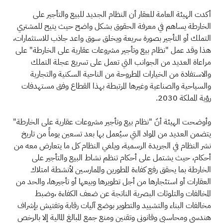
أكدت الهيئة العامة للعقار أن النظام الجديد للبيع والتأجير على
الخارطة يساهم في معرفة الحقوق بشكل واضح حيث يتيح للمشتري
التملك أو التأجير بصورة سريعة ويخلق سوق واعد جاذب للاستثمارات،
هذا وقد عمل "نظام بيع وتأجير مشروعات عقارية على الخارطة" على
مراعاة العديد من الجوانب التي تعمل على تسريع عجلة التملك
والاستفادة من الخيارات المطروحة من الناحية السكنية والتجارية
والسياحية والصناعية وغيرها المرتبطة بهذا القطاع وفق مستهدفات
رؤية المملكة 2030.
وأوضحت الهيئة أنّ "نظام بيع وتأجير مشروعات عقارية على الخارطة"
يتضمن العديد من المواد التي سيُعمل بها بعد تسعين يوماً من تاريخ
نشر النظام في الجريدة الرسمية، ويلغي النظام كل ما يتعارض معه من
أحكام، حيث يشتمل على أحكام تنظم نشاط البيع والتأجير على
الخارطة بما يحقق رفع كفاءة المطورين والممارسين لأنشطة امتلاك
العقارات أو استئجارها من أجل تطويرها وبيعها أو تأجيرها، والحد من
المخالفات والتلوثات البصرية الناتجة عن ضعف الكفاءة ،وضبط
مخالفات البناء والتشييد والتطوير بوضع آليات رقابة وتفتيش بإشراف
هندسي ومحاسبي وقانوني وتقنين ومنع جمع المبالغ المالية إلا بالرخص